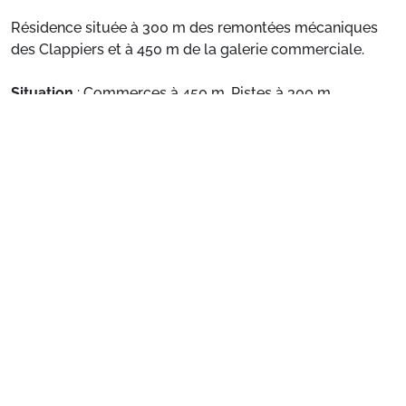
Résidence située à 300 m des remontées mécaniques
des Clappiers et à 450 m de la galerie commerciale.
Situation
: Commerces à 450 m. Pistes à 300 m.
Voir plus
Appartement de particulier
: Appartements
confortables et bien équipés
Préparez votre séjour
1. Choisissez votre package