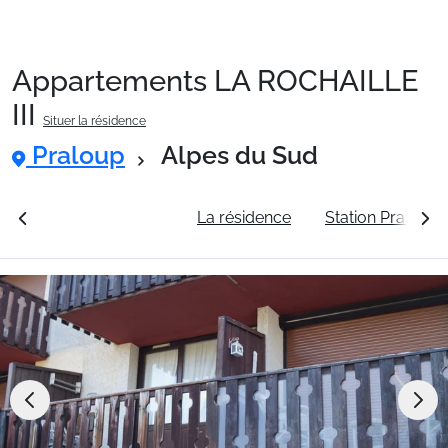
Appartements LA ROCHAILLE
Packages
III
Situer la résidence
Praloup
Alpes du Sud
🚆Train de nuit
rales
Voir les tarifs
La résidence
Station Praloup
Stations
Hébergements
Bons plans