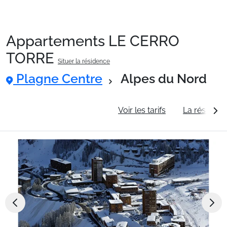
Appartements LE CERRO
Packages
TORRE
Situer la résidence
Plagne Centre
Alpes du Nord
🚆Train de nuit
Informations générales
Voir les tarifs
La résidenc
Stations
Hébergements
Bons plans