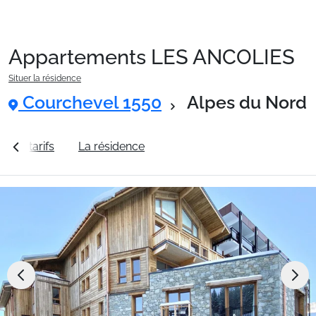
Appartements LES ANCOLIES
Packages
Situer la résidence
Courchevel 1550
Alpes du Nord
🚆Train de nuit
ir les tarifs
La résidence
Station Courchevel 1550
Stations
Hébergements
Bons plans