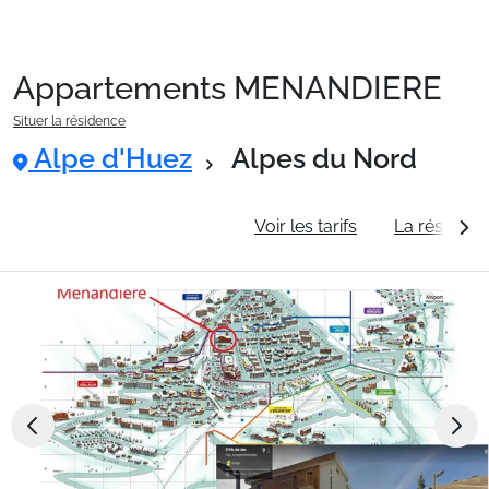
Appartements MENANDIERE
Packages
Situer la résidence
Alpe d'Huez
Alpes du Nord
🚆Train de nuit
Informations générales
Voir les tarifs
La résidenc
Stations
Hébergements
Bons plans