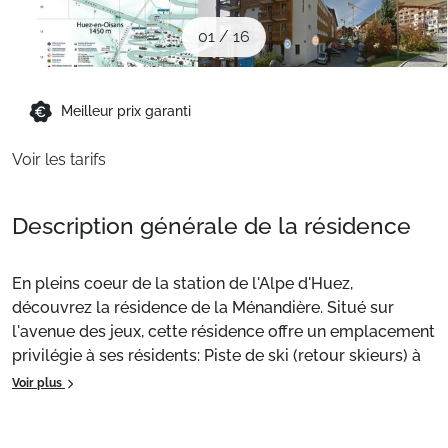
Sites CSE & Groupes
01
/
16
Montagne été
Meilleur prix garanti
Voir les tarifs
Français (FR)
Description générale de la résidence
En pleins coeur de la station de l'Alpe d'Huez,
découvrez la résidence de la Ménandière. Situé sur
l'avenue des jeux, cette résidence offre un emplacement
privilégie à ses résidents: Piste de ski (retour skieurs) à
10m, commerces, restaurant et loisirs a seulement 50m.
Voir plus
Situation
: Centre ville à 10 m. Commerces à 10 m. ESF à