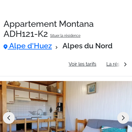
Appartement Montana
Packages
ADH121-K2
Situer la résidence
Alpe d'Huez
Alpes du Nord
🚆Train de nuit
Informations générales
Voir les tarifs
La résidenc
Stations
Hébergements
Bons plans