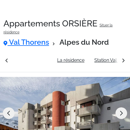
Appartements ORSIÈRE
Situer la
Packages
résidence
Val Thorens
Alpes du Nord
🚆Train de nuit
rales
Voir les tarifs
La résidence
Station Val Thor
Stations
Hébergements
Bons plans