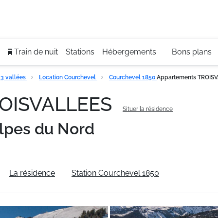
Se
+3
🚆Train de nuit
Stations
Hébergements
Bons plans
3 vallées
Location Courchevel
Courchevel 1850
Appartements TROIS
ROISVALLEES
Situer la résidence
lpes du Nord
La résidence
Station Courchevel 1850