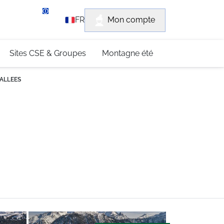
rvice client
Mon compte
FR
3 (0)4 79 96 30 69
Sites CSE & Groupes
Montagne été
VALLEES