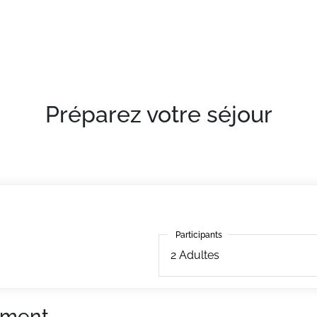
confortables et bien équipés
Préparez votre séjour
Participants
Participants
2
Adultes
ement