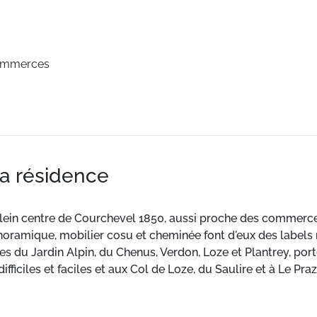
ommerces
la résidence
 plein centre de Courchevel 1850, aussi proche des commerc
noramique, mobilier cosu et cheminée font d'eux des label
es du Jardin Alpin, du Chenus, Verdon, Loze et Plantrey, po
fficiles et faciles et aux Col de Loze, du Saulire et à Le Praz
à 100 m. ESF à 350 m.