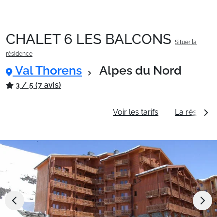
CHALET 6 LES BALCONS
Situer la
Packages
résidence
Val Thorens
Alpes du Nord
🚆Train de nuit
3 / 5 (7 avis)
Informations générales
Voir les tarifs
La résidenc
Stations
Hébergements
Bons plans