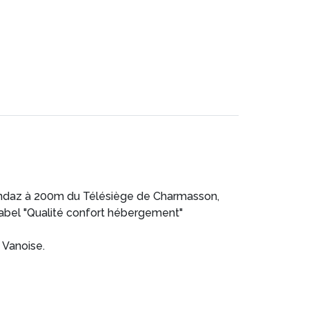
ondaz à 200m du Télésiège de Charmasson,
bel "Qualité confort hébergement"
a Vanoise.
selle, cafetière à filtre, cafetière