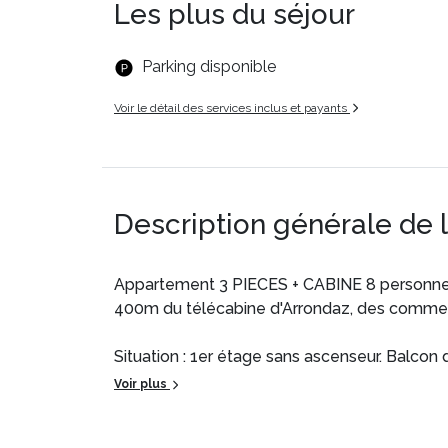
Les plus du séjour
Parking disponible
Voir le détail des services inclus et payants
Description générale de 
Appartement 3 PIECES + CABINE 8 personnes
400m du télécabine d'Arrondaz, des commer
Situation : 1er étage sans ascenseur. Balcon d
Composition de l'appartement :
Voir plus
- Coin cuisine équipé : plaque vitrocéramique 4
Nespresso, bouilloire, grille pain, service à f