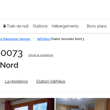
Ser
+33
🚆Train de nuit
Stations
Hébergements
Bons plans
e Maurienne Vanoise
Valfréjus
Chalet Arrondaz 60073
60073
Situer la résidence
 Nord
La résidence
Station Valfréjus