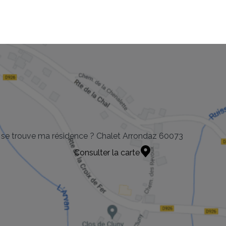
se trouve ma résidence ? Chalet Arrondaz 60073
Consulter la carte