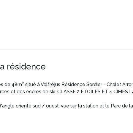
la résidence
 de 48m² situé à Valfréjus Résidence Sordier - Chalet Arr
ces et des écoles de ski. CLASSE 2 ETOILES ET 4 CIMES La
'angle orienté sud / ouest, vue sur la station et le Parc de l
 feux, micro-ondes, four, réfrigérateur, congélateur, lave-vais
ondue, service à raclette