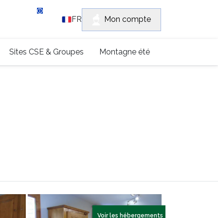
vice client
Mon compte
FR
 (0)4 79 96 30 69
Sites CSE & Groupes
Montagne été
Voir les hébergements