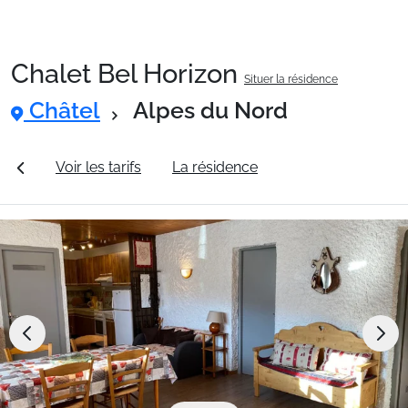
Chalet Bel Horizon
Situer la résidence
Packages
Châtel
Alpes du Nord
🚆Train de nuit
ales
Voir les tarifs
La résidence
Station Châtel
Stations
Hébergements
Bons plans