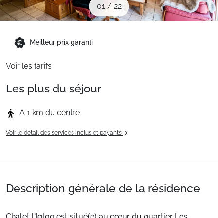
01
/
22
Sites CSE & Groupes
Montagne été
Meilleur prix garanti
Voir les tarifs
Français (FR)
Les plus du séjour
A 1 km du centre
Voir le détail des services inclus et payants
Description générale de la résidence
Chalet l'Igloo est situé(e) au cœur du quartier Les