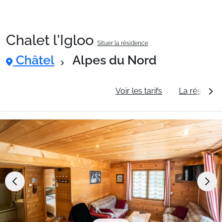
Chalet l'Igloo
Situer la résidence
Packages
Châtel
Alpes du Nord
🚆Train de nuit
Informations générales
Voir les tarifs
La résidenc
Stations
Hébergements
Bons plans