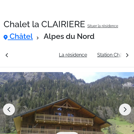
Chalet la CLAIRIERE
Situer la résidence
Packages
Châtel
Alpes du Nord
🚆Train de nuit
rales
Voir les tarifs
La résidence
Station Châtel
Stations
Hébergements
Bons plans