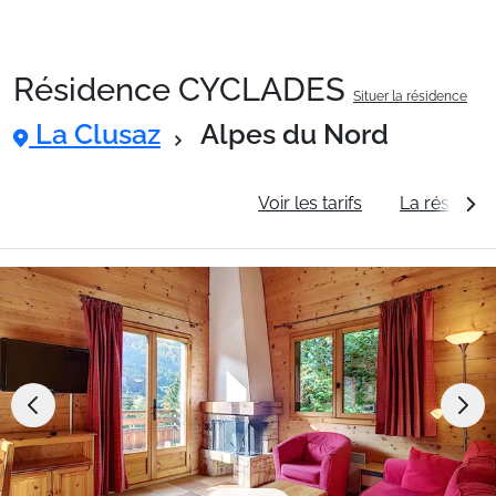
Résidence CYCLADES
Situer la résidence
Packages
La Clusaz
Alpes du Nord
🚆Train de nuit
Informations générales
Voir les tarifs
La résidenc
Stations
Hébergements
Bons plans