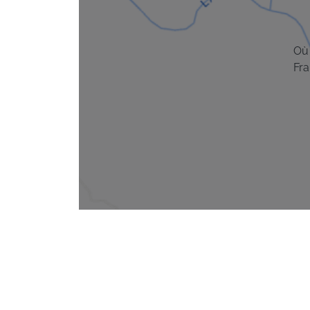
Où 
Fra