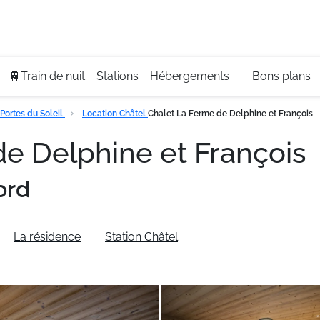
Se
+3
🚆Train de nuit
Stations
Hébergements
Bons plans
Portes du Soleil
Location Châtel
Chalet La Ferme de Delphine et François
de Delphine et François
ord
La résidence
Station Châtel