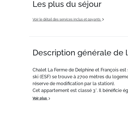
Les plus du séjour
Voir le détail des services inclus et payants
Description générale de 
Chalet La Ferme de Delphine et François est
ski (ESF) se trouve à 2700 mètres du logeme
réserve de modification par la station).
Cet appartement est classé 3*. Il bénéficie é
Voir plus
Situation :
Au cœur du quartier Le Roitet, c
proposées pour vous rendre au centre-ville d
Appartement de particulier de particulier :