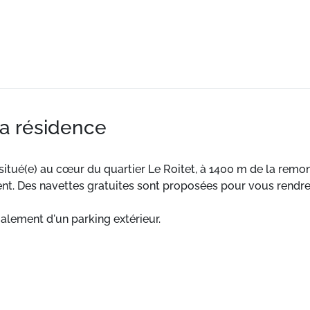
la résidence
 situé(e) au cœur du quartier Le Roitet, à 1400 m de la rem
nt. Des navettes gratuites sont proposées pour vous rendre
galement d'un parking extérieur.
e logement est à 1400 m de la remontée mécanique la plus p
e 8h30 à 20h30 (sous réserve de modification par la station
Il dispose d'un parking extérieur.