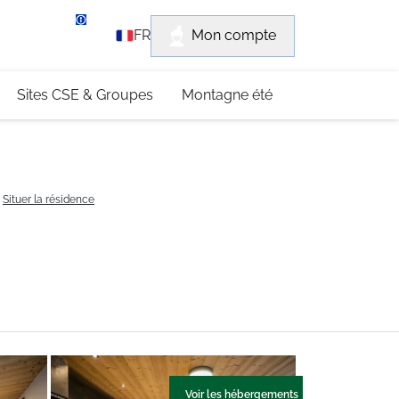
rvice client
Mon compte
FR
3 (0)4 79 96 30 69
Sites CSE & Groupes
Montagne été
Situer la résidence
Voir les hébergements