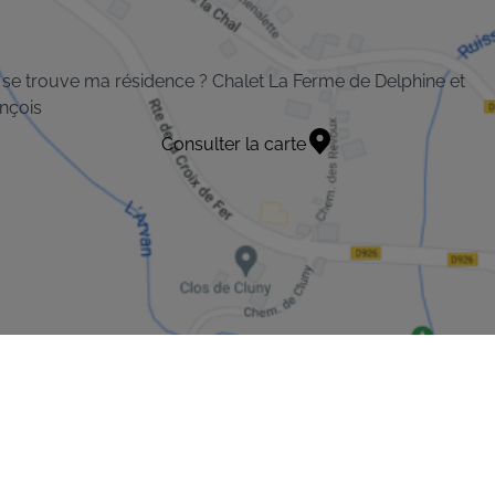
se trouve ma résidence ? Chalet La Ferme de Delphine et
nçois
Consulter la carte