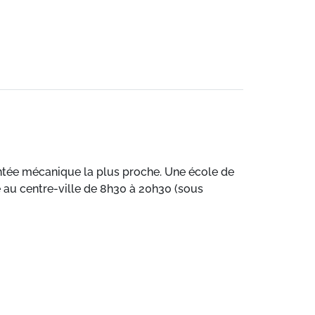
ontée mécanique la plus proche. Une école de
 au centre-ville de 8h30 à 20h30 (sous
roche. Des navettes gratuites sont
).