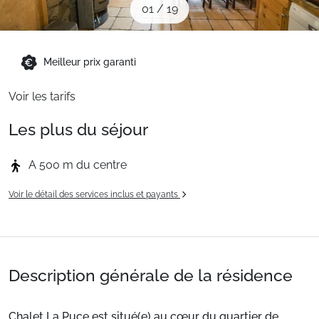
01
/
19
Sites CSE & Groupes
Montagne été
Meilleur prix garanti
Voir les tarifs
Français (FR)
Les plus du séjour
A 500 m du centre
Voir le détail des services inclus et payants
Description générale de la résidence
Chalet La Puce est situé(e) au cœur du quartier de