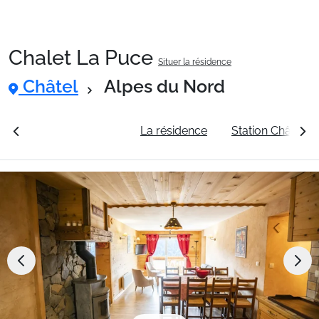
Chalet La Puce
Situer la résidence
Packages
Châtel
Alpes du Nord
🚆Train de nuit
rales
Voir les tarifs
La résidence
Station Châtel
Stations
Hébergements
Bons plans