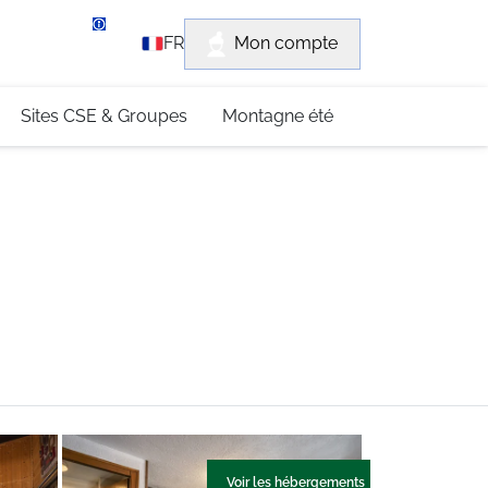
rvice client
Mon compte
FR
3 (0)4 79 96 30 69
Sites CSE & Groupes
Montagne été
Voir les hébergements