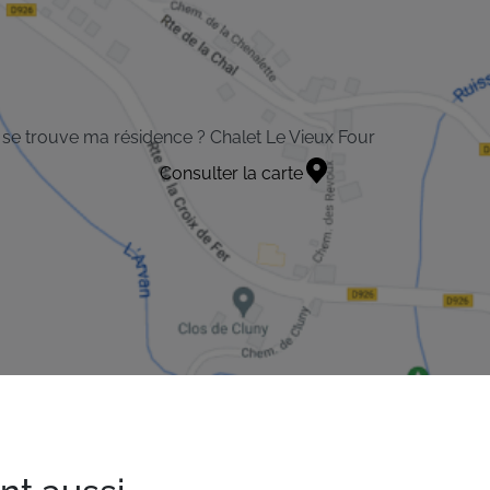
se trouve ma résidence ? Chalet Le Vieux Four
Consulter la carte