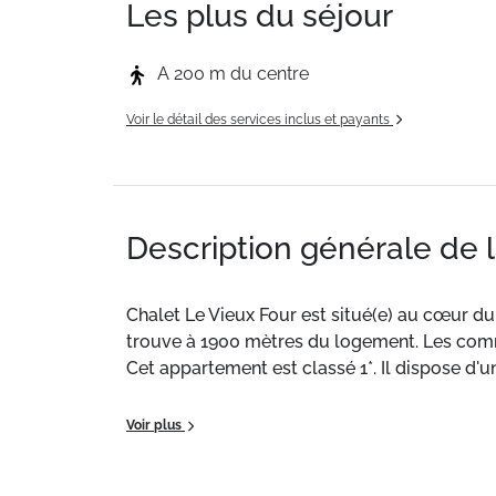
Les plus du séjour
A 200 m du centre
Voir le détail des services inclus et payants
Description générale de 
Chalet Le Vieux Four est situé(e) au cœur du
trouve à 1900 mètres du logement. Les comme
Cet appartement est classé 1*. Il dispose d'
Situation :
Au cœur du village de Super Chât
Voir plus
sont accessibles à pied.
Résidence de Tourisme de particulier :
Clas