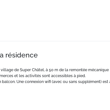
la résidence
 village de Super Châtel, à 50 m de la remontée mécanique l
rces et les activités sont accessibles à pied.
un balcon. Une connexion wifi (avec ou sans supplément) est 
el, ce logement est à 50 m de la remontée mécanique la plu
sé 1*, ce logement bénéficie d'un balcon.