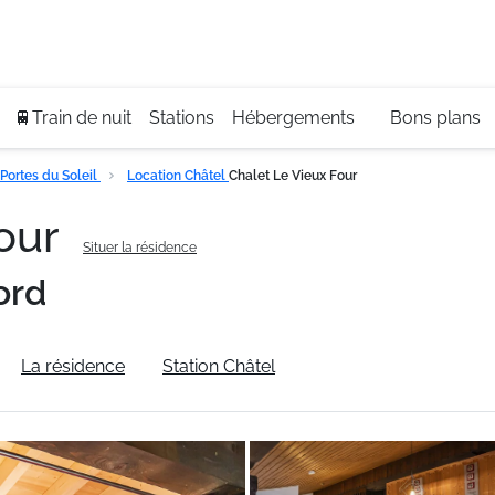
Se
+3
🚆Train de nuit
Stations
Hébergements
Bons plans
Portes du Soleil
Location Châtel
Chalet Le Vieux Four
Four
Situer la résidence
ord
La résidence
Station Châtel