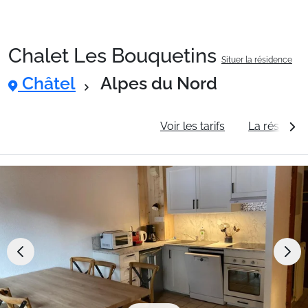
Chalet Les Bouquetins
Situer la résidence
Packages
Châtel
Alpes du Nord
🚆Train de nuit
Informations générales
Voir les tarifs
La résidenc
Stations
Hébergements
Bons plans