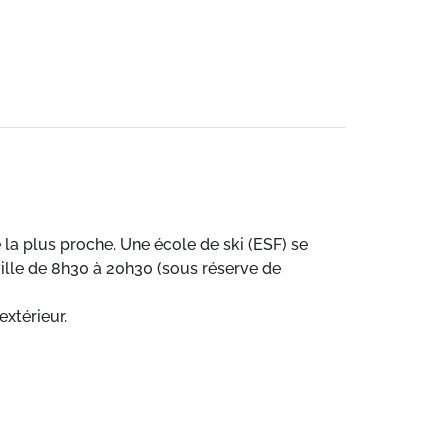
la plus proche. Une école de ski (ESF) se
ille de 8h30 à 20h30 (sous réserve de
extérieur.
lus proche. Des navettes gratuites sont
).
spose d'un parking extérieur.