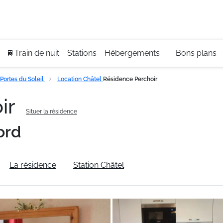
Se
+3
🚆Train de nuit
Stations
Hébergements
Bons plans
Portes du Soleil
Location Châtel
Résidence Perchoir
ir
Situer la résidence
ord
La résidence
Station Châtel