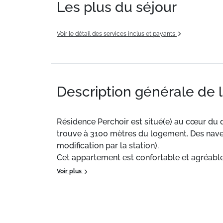
Les plus du séjour
Voir le détail des services inclus et payants
Description générale de 
Résidence Perchoir est situé(e) au cœur du q
trouve à 3100 mètres du logement. Des navet
modification par la station).
Cet appartement est confortable et agréable. 
Voir plus
Situation :
Au cœur du quartier Le Petit Châ
proposées pour vous rendre au centre-ville d
Résidence de Tourisme de particulier :
Conf