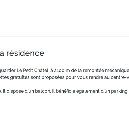
la résidence
uartier Le Petit Châtel, à 2100 m de la remontée mécanique 
tes gratuites sont proposées pour vous rendre au centre-v
Il dispose d'un balcon. Il bénéficie également d'un parking 
tel, ce logement est à 2100 m de la remontée mécanique la p
e 8h30 à 20h30 (sous réserve de modification par la station
ortable et agréable, ce logement bénéficie d'un balcon. Il di