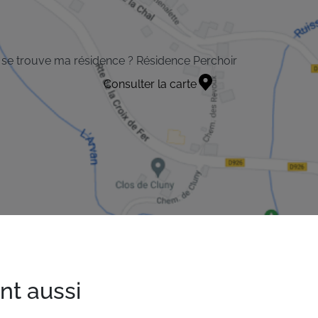
se trouve ma résidence ? Résidence Perchoir
Consulter la carte
nt aussi