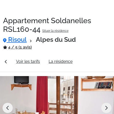
Appartement Soldanelles
Packages
RSL160-44
Situer la résidence
Risoul
Alpes du Sud
🚆Train de nuit
4 / 5 (1 avis)
Stations
ales
Voir les tarifs
La résidence
Station Risoul
Hébergements
Bons plans