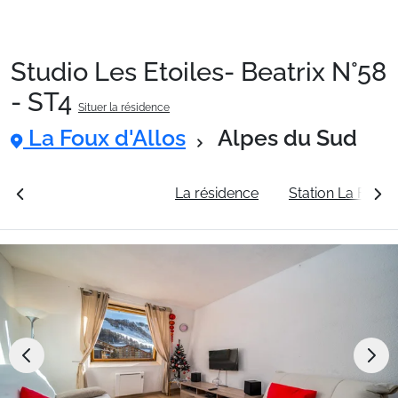
Studio Les Etoiles- Beatrix N°58
Packages
- ST4
Situer la résidence
La Foux d'Allos
Alpes du Sud
🚆Train de nuit
rales
Voir les tarifs
La résidence
Station La Foux d
Stations
Hébergements
Bons plans