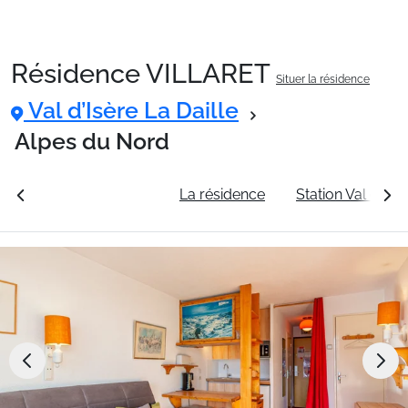
Résidence VILLARET
Situer la résidence
Packages
Val d’Isère La Daille
Alpes du Nord
🚆Train de nuit
rales
Voir les tarifs
La résidence
Station Val d’Isèr
Stations
Hébergements
Bons plans