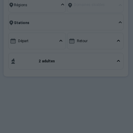
Français (FR)
Domaines skiables
avantages que cette station unique a à offrir.
Départ
Retour
2 adultes