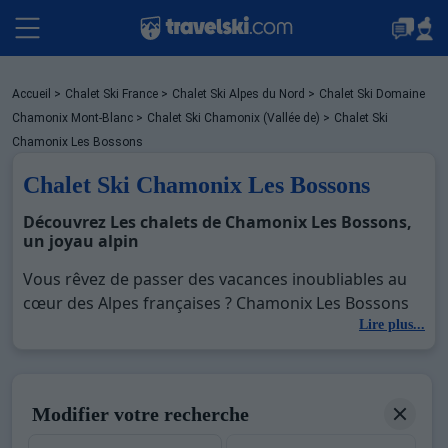
Packages
Accueil
>
Chalet Ski France
>
Chalet Ski Alpes du Nord
>
Chalet Ski Domaine
Chamonix Mont-Blanc
>
Chalet Ski Chamonix (Vallée de)
>
Chalet Ski
Chamonix Les Bossons
Stations
Chalet Ski Chamonix Les Bossons
Découvrez Les chalets de Chamonix Les Bossons,
un joyau alpin
Hébergements
Vous rêvez de passer des vacances inoubliables au
cœur des Alpes françaises ? Chamonix Les Bossons
Bons plans
est la destination parfaite pour vous. Niché au pied
Lire plus...
du majestueux Mont Blanc, ce charmant village de
montagne offre un cadre exceptionnel pour les
Sites CSE & Groupes
amateurs de ski et les amoureux de la nature. Avec
Modifier votre recherche
Travelski, vous pouvez réserver un chalet au ski à
Chamonix Les Bossons et profiter de tous les