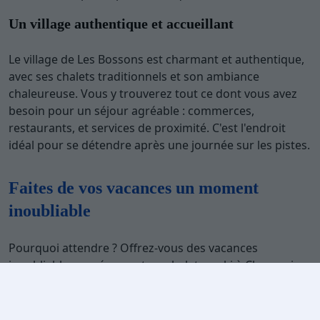
Un village authentique et accueillant
Le village de Les Bossons est charmant et authentique,
avec ses chalets traditionnels et son ambiance
chaleureuse. Vous y trouverez tout ce dont vous avez
besoin pour un séjour agréable : commerces,
restaurants, et services de proximité. C'est l'endroit
idéal pour se détendre après une journée sur les pistes.
Faites de vos vacances un moment
inoubliable
Pourquoi attendre ? Offrez-vous des vacances
inoubliables en réservant un chalet au ski à Chamonix
Les Bossons avec Travelski. Profitez du confort d'un
chalet, de la beauté des paysages alpins, et de
l'ambiance conviviale de cette station exceptionnelle.