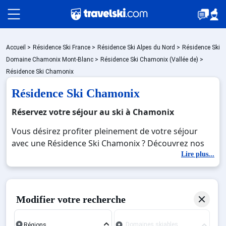
Packages
Accueil
>
Résidence Ski France
>
Résidence Ski Alpes du Nord
>
Résidence Ski
Domaine Chamonix Mont-Blanc
>
Résidence Ski Chamonix (Vallée de)
>
Résidence Ski Chamonix
Stations
Résidence Ski Chamonix
Réservez votre séjour au ski à Chamonix
Hébergements
Vous désirez profiter pleinement de votre séjour
avec une Résidence Ski Chamonix ? Découvrez nos
offres de Résidence Ski Chamonix pour skier sans
Lire plus...
Bons plans
limite à noel, jour de l'an, février. Fermez les yeux et
imaginez… Profitez de votre Résidence Ski
Chamonix, une station réputée et moderne où vous
☼ Montagne été
Modifier votre recherche
pourrez mêler les plaisirs de la glisse sur les pistes
de ski et des activités en totale immersion avec la
Domaines skiables