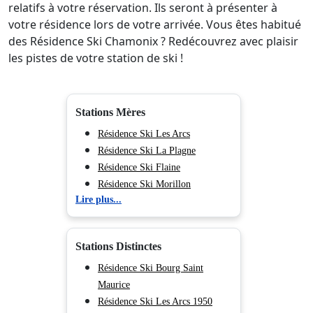
relatifs à votre réservation. Ils seront à présenter à
votre résidence lors de votre arrivée. Vous êtes habitué
des Résidence Ski Chamonix ? Redécouvrez avec plaisir
les pistes de votre station de ski !
Stations Mères
Résidence Ski Les Arcs
Résidence Ski La Plagne
Résidence Ski Flaine
Résidence Ski Morillon
Lire plus...
Résidence Ski Chamonix (Vallée
de)
Résidence Ski Les Deux Alpes
Stations Distinctes
Résidence Ski Tignes
Résidence Ski Val d'Isère
Résidence Ski Bourg Saint
Résidence Ski Val Cenis
Maurice
Résidence Ski Les Menuires
Résidence Ski Les Arcs 1950