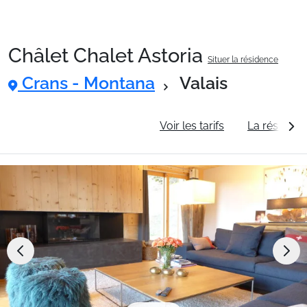
Châlet Chalet Astoria
Situer la résidence
Packages
Crans - Montana
Valais
🚆Train de nuit
Informations générales
Voir les tarifs
La résidenc
Stations
Hébergements
Bons plans