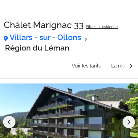
Châlet Marignac 33
Situer la résidence
Packages
Villars - sur - Ollons
Région du Léman
🚆Train de nuit
Informations générales
Voir les tarifs
La résidenc
Stations
Hébergements
Bons plans