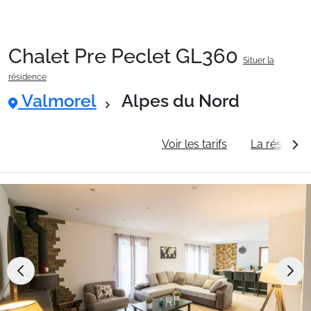
Chalet Pre Peclet GL360
Situer la
Packages
résidence
Valmorel
Alpes du Nord
🚆Train de nuit
Informations générales
Voir les tarifs
La résidenc
Stations
Hébergements
Bons plans