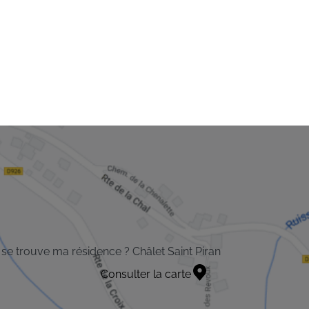
se trouve ma résidence ? Châlet Saint Piran
Consulter la carte