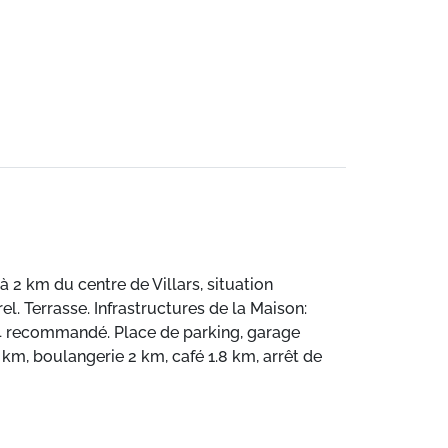
 à 2 km du centre de Villars, situation
el. Terrasse. Infrastructures de la Maison:
4x4 recommandé. Place de parking, garage
km, boulangerie 2 km, café 1.8 km, arrêt de
. Port plaisance 25 km, terrain de golf (18
bine 1 km. Arrêt du ski-bus 1.1 km, école de
ite desservant le domaine skiable Villars.