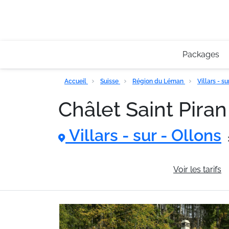
Packages
Accueil
Suisse
Région du Léman
Villars - s
Châlet Saint Pira
Villars - sur - Ollons
Informations générales
Voir les tarifs