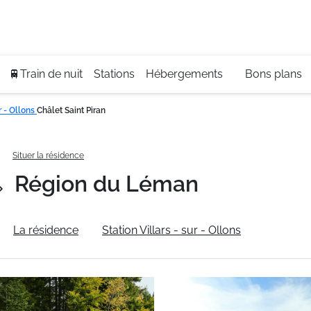
Se
+3
🚆Train de nuit
Stations
Hébergements
Bons plans
ur - Ollons
Châlet Saint Piran
n
Situer la résidence
Région du Léman
La résidence
Station Villars - sur - Ollons