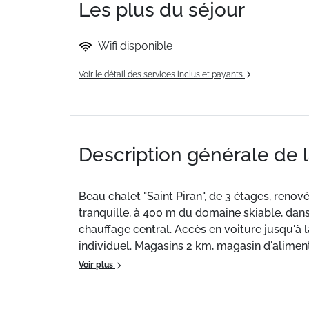
Les plus du séjour
Wifi disponible
Voir le détail des services inclus et payants
Description générale de 
Beau chalet "Saint Piran", de 3 étages, renové
tranquille, à 400 m du domaine skiable, dans u
chauffage central. Accès en voiture jusqu'à 
individuel. Magasins 2 km, magasin d'aliment
bus "Roc d'Orsay" 800 m, gare ferroviaire "Vi
Voir plus
trous) 9 km, tennis couvert 2.7 km, centre spo
ski 2 km, école de ski d'enfants 2.7 km, pati