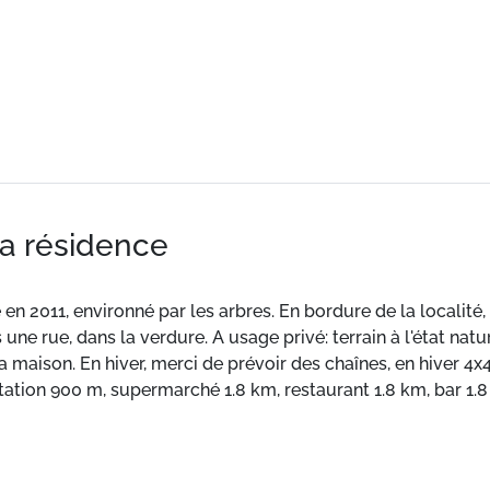
la résidence
 en 2011, environné par les arbres. En bordure de la localité,
ne rue, dans la verdure. A usage privé: terrain à l'état natur
la maison. En hiver, merci de prévoir des chaînes, en hiver 
ation 900 m, supermarché 1.8 km, restaurant 1.8 km, bar 1.8 
llars - Bretaye" 2 km, centre thermal "Lavey-les-Bains" 19 km
rtif 2.7 km, train de montagne 2.1 km, téléski 2.1 km, téléca
noire 2 km, jeux pour enfants 700 m. Service de navette gratu