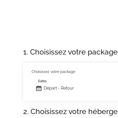
Situation :
À Villars - sur - Ollons .
Châlet :
châlet d'excellente qualité, de 200 m
1. Choisissez votre package
Choisissez votre package
Dates
Départ - Retour
2. Choisissez votre héberg