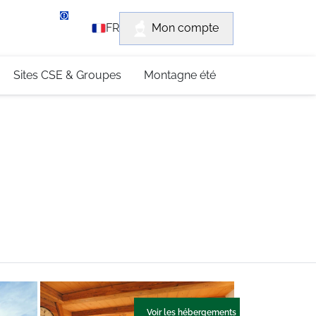
rvice client
Mon compte
FR
3 (0)4 79 96 30 69
Sites CSE & Groupes
Montagne été
Voir les hébergements