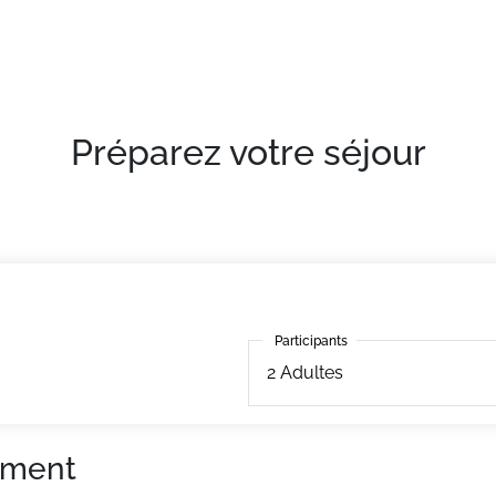
² avec balcon, terrasse.
Préparez votre séjour
Participants
Participants
2
Adultes
ement