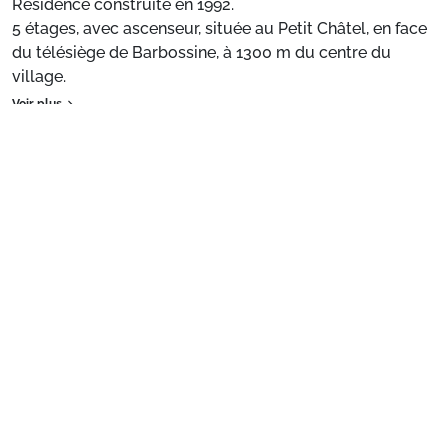
Résidence construite en 1992.
5 étages, avec ascenseur, située au Petit Châtel, en face
du télésiège de Barbossine, à 1300 m du centre du
village.
Proche des navettes gratuites.
Voir plus
Situation
: Centre ville à 1.3 km. ESF à 1.3 km. Pistes à
100 m.
Appartement de particulier
: Appartements
confortables et bien équipés
Préparez votre séjour
1. Choisissez votre package
Choisissez votre package