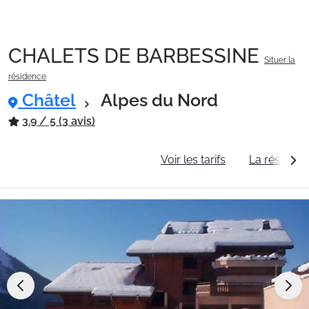
CHALETS DE BARBESSINE
Situer la
Packages
résidence
Châtel
Alpes du Nord
🚆Train de nuit
3.9 / 5 (3 avis)
Informations générales
Voir les tarifs
La résidenc
Stations
Hébergements
Bons plans