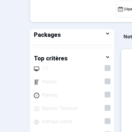
Dépa
Packages
Not
Top critères
TV
Piscine
Parking
Balcon/ Terrasse
Animaux admis