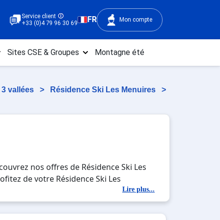
Service client
FR
Mon compte
+33 (0)4 79 96 30 69
Sites CSE & Groupes
Montagne été
3 vallées
>
Résidence Ski Les Menuires
>
couvrez nos offres de Résidence Ski Les
rofitez de votre Résidence Ski Les
les pistes de ski et des activités en
Lire plus...
sidence Ski Les Menuires Croisette , en
ki.