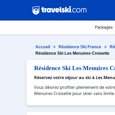
Packages
Accueil
>
Résidence Ski France
>
Ré
Résidence Ski Les Menuires Croisette
Résidence Ski Les Menuires Cr
Réservez votre séjour au ski à Les Menu
Vous désirez profiter pleinement de votr
Menuires Croisette pour skier sans limite 
Menuires Croisette, une station réputée et
totale immersion avec la beauté des pays
famille ou entre amis, c'est l'occasion pa