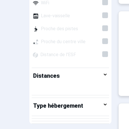
WiFi
Lave-vaisselle
Proche des pistes
Proche du centre ville
Distance de l'ESF
Distances
Type hébergement