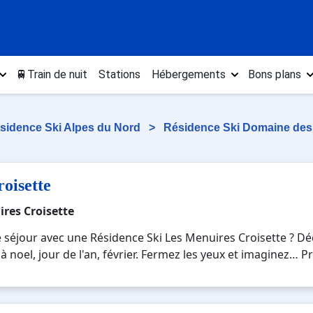
🚆Train de nuit
Stations
Hébergements
Bons plans
sidence Ski Alpes du Nord
>
Résidence Ski Domaine des 
oisette
ires Croisette
e séjour avec une Résidence Ski Les Menuires Croisette ? Dé
à noel, jour de l'an, février. Fermez les yeux et imaginez… P
 moderne où vous pourrez mêler les plaisirs de la glisse sur 
ages montagnards. Pour un week-end ou pour 7 jours en Ré
rfaite pour créer des souvenirs uniques de vos vacances au s