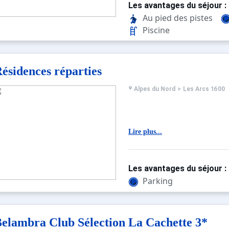
de la Cachette ou à pied, 
Les avantages du séjour :
résidence. Les commerces
mètres.
Au pied des pistes
La résidence se compose 
Piscine
appartements avec balcon
agréables et confortables,
plusieurs bâtiments de 14
de montagne (ascenseur d
des bâtiments).
ésidences réparties
À noter : Le bain à remous s
pour la saison d’hiver 2024
Alpes du Nord
>
Les Arcs 1600
Lire plus...
Les avantages du séjour :
Parking
elambra Club Sélection La Cachette 3*