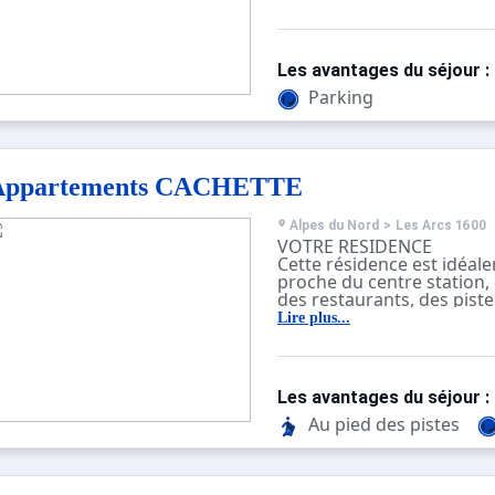
minutes à pied des comme
de la station.
Les avantages du séjour :
Parking
Appartements CACHETTE
Alpes du Nord
>
Les Arcs 1600
VOTRE RESIDENCE
Cette résidence est idéal
proche du centre station
des restaurants, des pistes
et du jardin d'enfants
Lire plus...
Les avantages du séjour :
Au pied des pistes