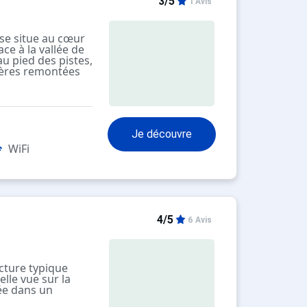
3/5
1 Avis
 se situe au cœur
ace à la vallée de
 au pied des pistes,
ières remontées
 du chalet de
bres alliant
 modernité, et
a comprenant un
Je découvre
t un bain
WiFi
4/5
6 Avis
ecture typique
elle vue sur la
uée dans un
 des pistes et à 5