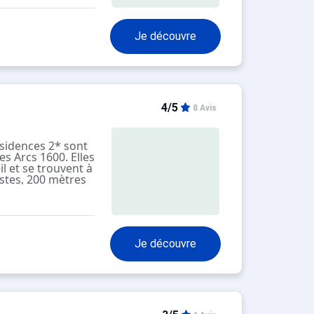
Je découvre
4/5
8 Avis
sidences 2* sont
es Arcs 1600. Elles
il et se trouvent à
stes, 200 mètres
pour enfants, de
e commercial.
étages (sans
 de plusieurs
s et bien
Je découvre
s à votre
 raclette, des
t des casiers à