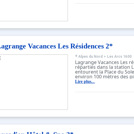
agrange Vacances Les Résidences 2*
Alpes du Nord
>
Les Arcs 1600
Lagrange Vacances Les ré
réparties dans la station L
entourent la Place du Sole
environ 100 mètres des pi
de l'ESF et des garderies 
Lire plus...
50 à 200 mètres du centr
Les résidences, de 3 ou 4 
ascenseur), se composent
appartements confortable
équipés. Sur place sont mi
disposition des appareils à
jeux de société, booster e
skis.