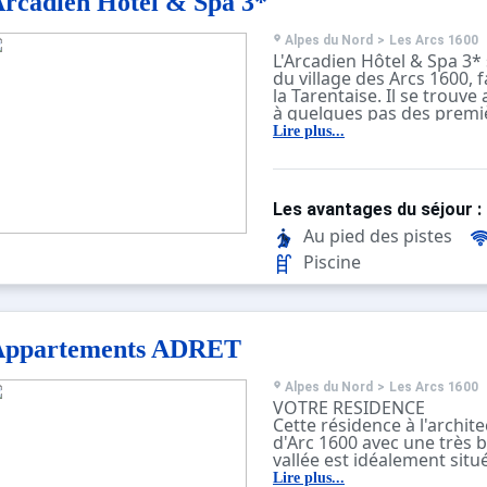
rcadien Hôtel & Spa 3*
Alpes du Nord
>
Les Arcs 1600
L'Arcadien Hôtel & Spa 3*
du village des Arcs 1600, f
la Tarentaise. Il se trouve
à quelques pas des prem
mécaniques et à proximité
Lire plus...
l'ESF.
L’hôtel dispose de 28 cham
tradition montagnarde et
d'un spa Sultane de Sab
Les avantages du séjour :
sauna, un bain à remous e
suédois.
Au pied des pistes
Piscine
Appartements ADRET
Alpes du Nord
>
Les Arcs 1600
VOTRE RESIDENCE
Cette résidence à l'archit
d'Arc 1600 avec une très b
vallée est idéalement sit
quartier calme, à deux pas
Lire plus...