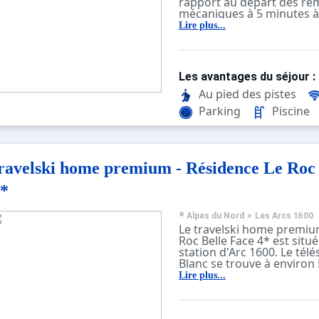
rapport au départ des r
mécaniques à 5 minutes à
station et des commerces
Lire plus...
Possibilité accès WIFI pay
vous connectant sur WIFI
A 50m du funiculaire il y a
faut venir avant prendre le
Les avantages du séjour :
Au pied des pistes
Parking
Piscine
ravelski home premium - Résidence Le Roc 
*
Alpes du Nord
>
Les Arcs 1600
Le travelski home premiu
Roc Belle Face 4* est situé
station d'Arc 1600. Le tél
Blanc se trouve à environ
résidence. Vous pourrez b
Lire plus...
départ et d'un retour skis
au rassemblement ESF et 
peut se faire à ski en pren