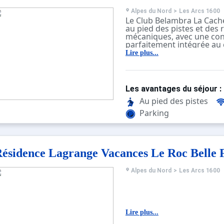
Alpes du Nord
>
Les Arcs 1600
Le Club Belambra La Cache
au pied des pistes et des
mécaniques, avec une con
parfaitement intégrée au
architectural des Arcs.
Lire plus...
Il possède 85 chambres co
fonctionnelles, un resta
avec une terrasse solariu
d'Hôtes", un Piano Bar "l’
Les avantages du séjour :
salle de Fitness avec Saun
esthétiques, des animatio
Au pied des pistes
des clubs enfants (3 mois 
Parking
navette circulent de 7h à 
différentes stations des Ar
20 minutes environ (horai
à titre indicatif).
ésidence Lagrange Vacances Le Roc Belle 
Important : Pour les bébés de
- inclure le bébé dans le
Alpes du Nord
>
Les Arcs 1600
participants de l'héberg
- prévenir le club après c
votre réservation (lit béb
fourni sur demande selon 
A noter :
Lire plus...
- Tous les logements son