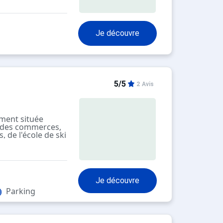
rces et du centre
Je découvre
5/5
2 Avis
ement située
, des commerces,
, de l'école de ski
Je découvre
Parking