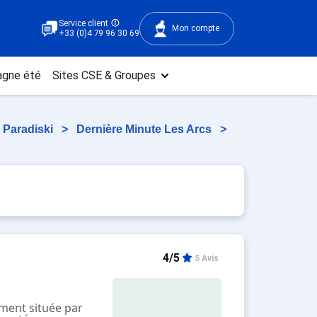
Service client
Mon compte
+33 (0)4 79 96 30 69
gne été
Sites CSE & Groupes
 Paradiski
>
Dernière Minute Les Arcs
>
4/5
5 Avis
ement située par