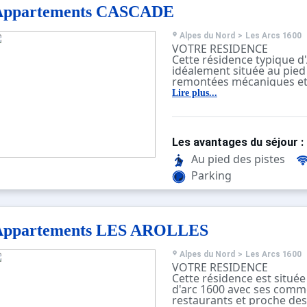
Appartements CASCADE
Alpes du Nord
>
Les Arcs 1600
VOTRE RESIDENCE
Cette résidence typique d
idéalement située au pied 
remontées mécaniques et 
station avec ses commerce
Lire plus...
Parking collectif à proximi
Possibilité d'avoir un accè
vous connectant sur :
"Neptune internet service
Les avantages du séjour :
Choisir le réseau nommé
La clé sécurité : cascade5
Au pied des pistes
Parking
Appartements LES AROLLES
Alpes du Nord
>
Les Arcs 1600
VOTRE RESIDENCE
Cette résidence est située
d'arc 1600 avec ses comm
restaurants et proche des 