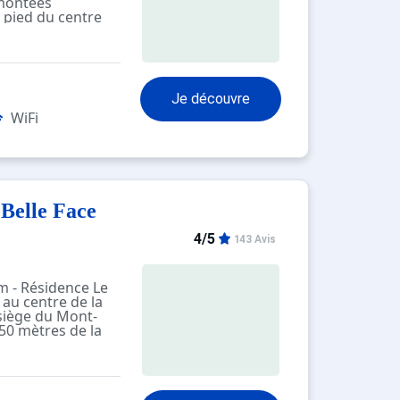
emontées
 pied du centre
.
ant par CB en
 "Passman"
 les ascenseurs (il
s clés à l’agence.)
Je découvre
WiFi
Belle Face
4/5
143 Avis
m - Résidence Le
 au centre de la
ésiège du Mont-
 50 mètres de la
énéficier d'un
 aux pieds. L'accès
au Club Piou-Piou
ant le télésiège