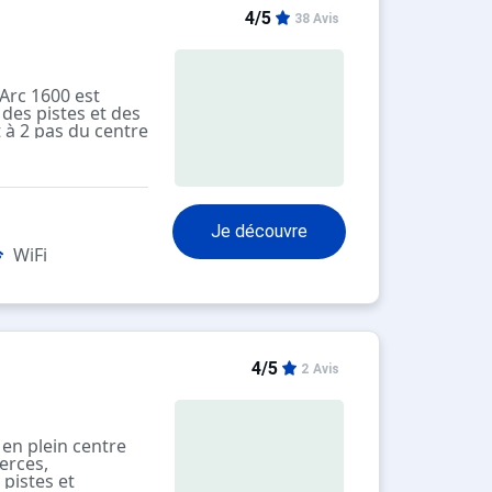
4/5
38 Avis
'Arc 1600 est
des pistes et des
à 2 pas du centre
s et restaurants.
té.
s WIFI gratuit en
s"
Je découvre
 : CASCADE
37
WiFi
4/5
2 Avis
 en plein centre
erces,
pistes et