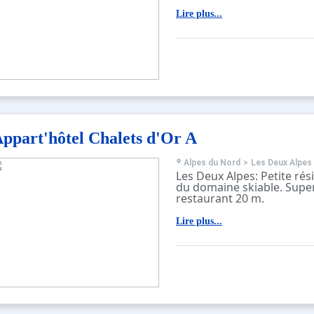
cœur de la station. Les p
montagnes environnantes
Lire plus...
époustouflants, et la stati
événements locaux comm
compétitions sportives et 
sans oublier les spécialité
manquer, comme la fondue 
ppart'hôtel Chalets d'Or A
Alpes du Nord
>
Les Deux Alpes
Les Deux Alpes: Petite ré
du domaine skiable. Sup
restaurant 20 m.
Lire plus...