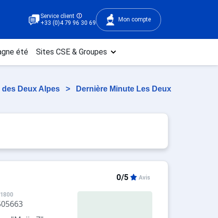
Service client
Mon compte
+33 (0)4 79 96 30 69
gne été
Sites CSE & Groupes
e des Deux Alpes
>
Dernière Minute Les Deux
0/5
Avis
 1800
505663