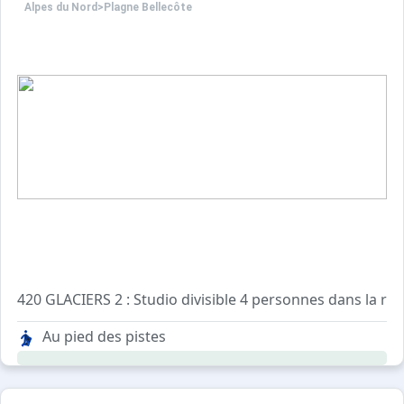
Alpes du Nord
>
Plagne Bellecôte
420 GLACIERS 2 : Studio divisible 4 personnes dans la rés
Au pied des pistes
Séjour divisible, cloison bois : 1 lit gigogne 2 personnes e
Salle de bains : Lavabo, baignoire, WC
Animaux non admis.