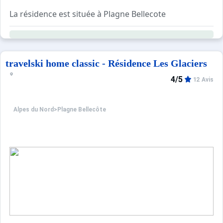
La résidence est située à Plagne Bellecote
Elle est composée de 9 étages avec ascenseur, très proch
Casier à ski sécurisé la nuit.
Tous les commerces sont situés à 100 mètres.
Parkings intérieur et extérieur payants
travelski home classic - Résidence Les Glaciers
4/5
12 Avis
Alpes du Nord
>
Plagne Bellecôte