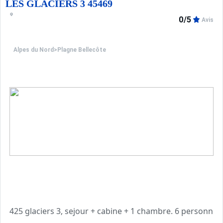
Sur présentation du contrat de location, accès gratuit à 
LES GLACIERS 3 45469
0/5
Avis
Alpes du Nord
>
Plagne Bellecôte
425 glaciers 3, sejour + cabine + 1 chambre. 6 personnes