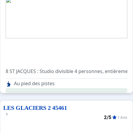
8 ST JACQUES : Studio divisible 4 personnes, entièrement
Cuisine séparée : 2 plaques électriques, micro ondes, réfr
Au pied des pistes
Séjour divisible cloison bois avec 2 lits gigognes 4 perso
Salle de bains : Lavabo, baignoire. WC séparés
Pas d'animaux
LES GLACIERS 2 45461
2/5
1 Avis