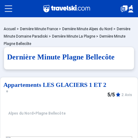
Packages
Accueil
>
Dernière Minute France
>
Dernière Minute Alpes du Nord
>
Dernière
Minute Domaine Paradiski
>
Dernière Minute La Plagne
>
Dernière Minute
Plagne Bellecôte
Stations
Dernière Minute Plagne Bellecôte
Hébergements
Appartements LES GLACIERS 1 ET 2
5/5
2 Avis
Bons plans
Alpes du Nord
>
Plagne Bellecôte
☼ Montagne été