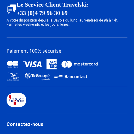
Dernière Minute Tignes 1800
Le Service Client Travelski:
Dernière Minute Tignes 2100 Le
+33 (0)4 79 96 30 69
Lavachet
A votre disposition depuis la Savoie du lundi au vendredi de 9h à 17h.
Dernière Minute Tignes 1550 Les
Fermé les week-ends et les jours fériés.
Brévières
Dernière Minute Tignes Les
Chartreux
Paiement 100% sécurisé
Dernière Minute Tignes Val
Claret
Dernière Minute Tignes 2100 Le
Lac
Dernière Minute Val d’Isère
Centre
Dernière Minute Val d’Isère La
Daille
Dernière Minute Val d’Isère Le
Châtelard
Contactez-nous
Dernière Minute Val d’Isère Le
Laisinant