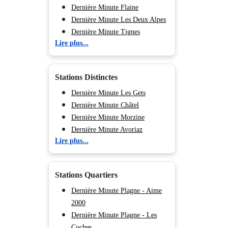
Dernière Minute Flaine
Dernière Minute Les Deux Alpes
Dernière Minute Tignes
Lire plus...
Dernière Minute Val d'Isère
Dernière Minute Val Cenis
Dernière Minute Valmorel
Stations Distinctes
Dernière Minute Peisey Vallandry
Dernière Minute Les Arcs
Dernière Minute Les Gets
Dernière Minute La Plagne
Dernière Minute Châtel
Dernière Minute Les Saisies
Dernière Minute Morzine
Dernière Minute Chamonix
Dernière Minute Avoriaz
Lire plus...
(Vallée de)
Dernière Minute Samoëns
Dernière Minute Courchevel
Dernière Minute Les Carroz
Dernière Minute Les Menuires
d'Araches
Stations Quartiers
Dernière Minute Méribel
Dernière Minute Morillon Village
Dernière Minute Morillon 1100
Dernière Minute Plagne - Aime
Les Esserts
2000
Dernière Minute Flaine Forum
Dernière Minute Plagne - Les
1600
Coches