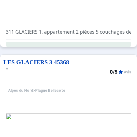
311 GLACIERS 1, appartement 2 pièces 5 couchages de 36 
Petite cuisine séparée avec 4 plaques électriques, un lave
Séjour avec 3 lits banquettes et un coin repas. TV
Chambre séparée : 2 lits superposés
Salle de bains : lavabo, baignoire.
LES GLACIERS 3 45368
WC séparés
0/5
Avis
Animaux non admis
Alpes du Nord
>
Plagne Bellecôte