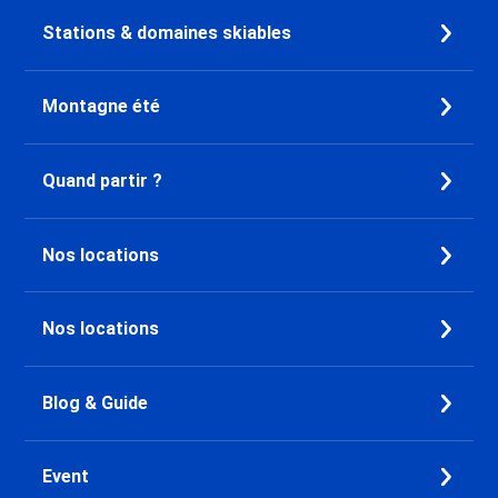
Dernière Minute La Clusaz
Stations & domaines skiables
Dernière Minute Pralognan la
Vanoise
Montagne été
Dernière Minute Saint François
Longchamp
Dernière Minute Doucy
Quand partir ?
Dernière Minute Chamrousse
Dernière Minute Combloux
Dernière Minute Saint Gervais
Nos locations
Mont-Blanc
Dernière Minute Megève
Dernière Minute Bourg Saint
Nos locations
Maurice
Dernière Minute Peisey-Nancroix
Dernière Minute Vallandry
Blog & Guide
Dernière Minute Plan Peisey
Dernière Minute Les Arcs 1800
Event
Dernière Minute Les Arcs 2000