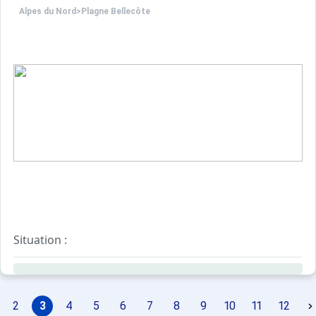
Alpes du Nord
>
Plagne Bellecôte
Situation :
A l'entrée de Plagne Villages, à 100m des pistes et à 300
Equipements :
Accès gratuit piscine et espace bien-être (hammam et spa
2
3
4
5
6
7
8
9
10
11
12