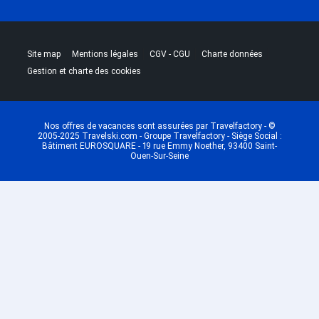
Dernière Minute Les Arcs 1950
Dernière Minute Les Arcs 1600
Dernière Minute Plagne - Aime
|
|
|
|
Site map
Mentions légales
CGV - CGU
Charte données
2000
Gestion et charte des cookies
Dernière Minute Plagne - Les
Coches
Dernière Minute Plagne Villages
Dernière Minute Plagne
Nos offres de vacances sont assurées par Travelfactory - ©
2005-2025 Travelski.com - Groupe Travelfactory - Siège Social :
Montalbert
Bâtiment EUROSQUARE - 19 rue Emmy Noether, 93400 Saint-
Ouen-Sur-Seine
Dernière Minute Plagne 1800
Dernière Minute Plagne -
Champagny en Vanoise
Dernière Minute Plagne - Belle
Plagne
Dernière Minute Plagne Centre
Dernière Minute Plagne -
Montchavin
Dernière Minute Plagne Soleil
Dernière Minute Oz en Oisans