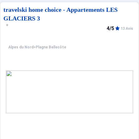
Tous les commerces sont situés à 100 mètres.
Parkings intérieur et extérieur payants
travelski home choice - Appartements LES
GLACIERS 3
4/5
13 Avis
Alpes du Nord
>
Plagne Bellecôte