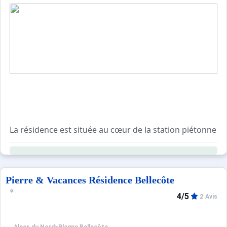
La résidence est située au cœur de la station piétonne d
Appartements 2 pièces pour 5 personnes équipés avec b
Accès gratuit à la piscine extérieure chauffée, au saun
La station dispose de commerces, de bars, de restaurants,
Pierre & Vacances Résidence Bellecôte
4/5
2 Avis