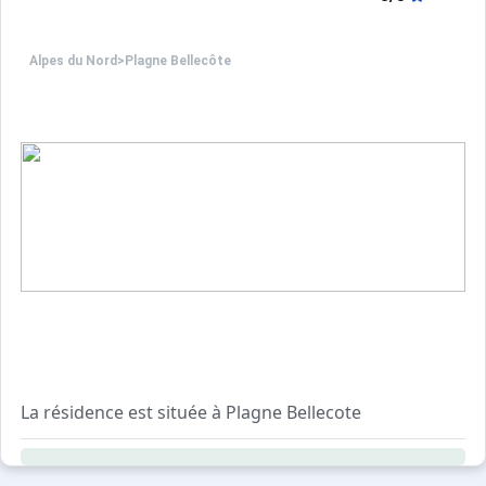
Alpes du Nord
>
Plagne Bellecôte
La résidence est située à Plagne Bellecote
Elle est composée de 9 étages avec ascenseur, très proch
Casier à ski sécurisé la nuit.