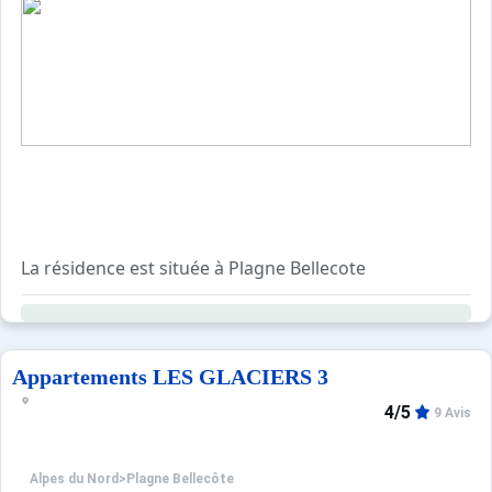
Sites CSE & Groupes
La résidence est située à Plagne Bellecote
Elle est composée de 9 étages avec ascenseur, très proch
Casier à ski sécurisé la nuit.
Tous les commerces sont situés à 100 mètres.
Parkings intérieur et extérieur payants
Appartements LES GLACIERS 3
4/5
9 Avis
Alpes du Nord
>
Plagne Bellecôte