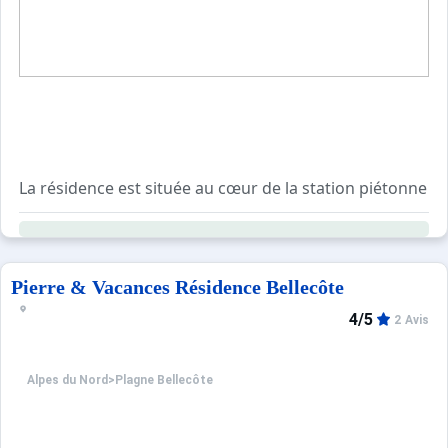
La résidence est située au cœur de la station piétonne d
Appartements 2 pièces pour 5 personnes équipés avec b
Accès gratuit à la piscine extérieure chauffée, au saun
La station dispose de commerces, de bars, de restaurants,
Pierre & Vacances Résidence Bellecôte
4/5
2 Avis
Alpes du Nord
>
Plagne Bellecôte