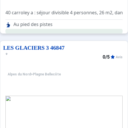
40 carroley a : séjour divisible 4 personnes, 26 m2, dans 
Séjour : 4 lits simples. Tv
Au pied des pistes
Cuisine : 2 plaques électriques, réfrigérateur, four, micr
Salle de bains : lavabo, baignoire. Wc séparés
LES GLACIERS 3 46847
0/5
Avis
Alpes du Nord
>
Plagne Bellecôte