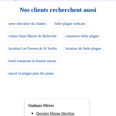
Piscine 4ième étage
Passerelle (Plagne Villages) 8ième étage
Nos clients recherchent aussi
Syndic Aime Conseil
04 80 98 97 90
serre chevalier ski chalets
belle plagne webcam
Si pb electrique dans le garage - tirer sur la cordelette / 
visites Saint Martin de Belleville
commerce belle plagne
location Les Fermes de St Sorlin
location ski belle plagne
hotel restaurant la bouitte savoie
macot la plagne plan des pistes
Stations Mères
Dernière Minute Morillon