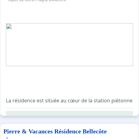
Alpes du Nord
>
Plagne Bellecôte
La résidence est située au cœur de la station piétonne d
Appartements 2 pièces pour 5 personnes équipés avec b
Accès gratuit à la piscine extérieure chauffée, au saun
La station dispose de commerces, de bars, de restaurants,
Pierre & Vacances Résidence Bellecôte