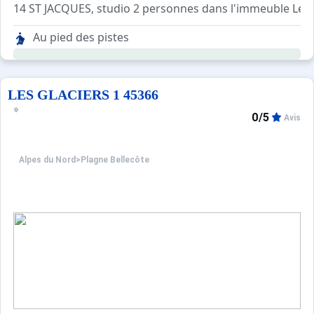
14 ST JACQUES, studio 2 personnes dans l'immeuble Le Sai
Kitchenette ouverte sur séjour avec 2 plaques électriques,
Au pied des pistes
Séjour avec 1 lit gigogne 2 personnes. TV
Salle de bains avec lavabo, douche et WC.
LES GLACIERS 1 45366
0/5
Avis
Alpes du Nord
>
Plagne Bellecôte