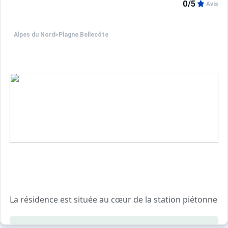
0/5
Avis
Alpes du Nord
>
Plagne Bellecôte
La résidence est située au cœur de la station piétonne d
Appartements 2 pièces pour 5 personnes équipés avec b
Accès gratuit à la piscine extérieure chauffée, au saun