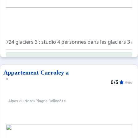
724 glaciers 3 : studio 4 personnes dans les glaciers 3 
Séjour : 1 lit clic clac 2 personnes, 2 lits superposés. Tv
Cuisine séparée : 2 plaques électriques, lave vaisselle, fo
Salle de bains : lavabo, baignoire, wc
Appartement Carroley a
0/5
Avis
Alpes du Nord
>
Plagne Bellecôte