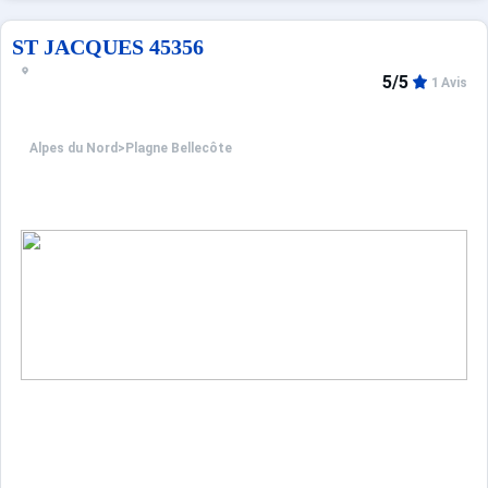
La station dispose de commerces, de bars, de restaurants,
ST JACQUES 45356
5/5
1 Avis
Alpes du Nord
>
Plagne Bellecôte