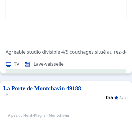
Agréable studio divisible 4/5 couchages situé au rez-de j
Cuisine entièrement équipée en électroménager : four, m
TV
Lave-vaisselle
Retour skis aux pieds jusqu'à la résidence. A deux pas de
POSSIBILITE DE LOUER LE STUDIO DIVISIBLE 5 PERSONN
Casier à skis, parking à proximité de la résidence.
La Porte de Montchavin 49188
0/5
Avis
Info vérité : ;
Alpes du Nord
>
Plagne - Montchavin