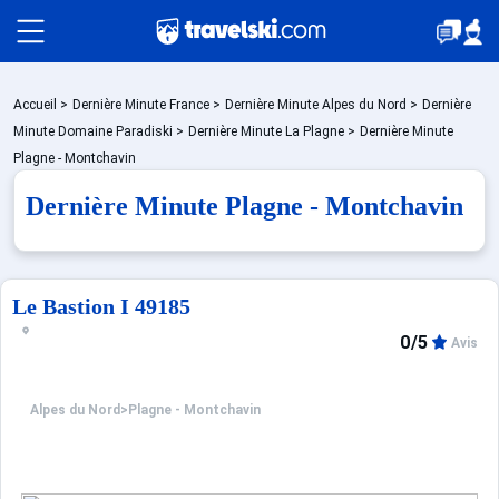
Packages
Accueil
>
Dernière Minute France
>
Dernière Minute Alpes du Nord
>
Dernière
Minute Domaine Paradiski
>
Dernière Minute La Plagne
>
Dernière Minute
Plagne - Montchavin
Stations
Dernière Minute Plagne - Montchavin
Hébergements
Le Bastion I 49185
0/5
Avis
Bons plans
Alpes du Nord
>
Plagne - Montchavin
☼ Montagne été