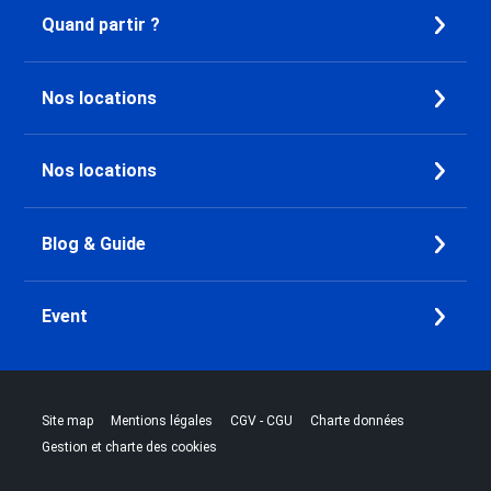
Dernière Minute Doucy
Quand partir ?
Dernière Minute Chamrousse
Dernière Minute Combloux
Dernière Minute Saint Gervais
Nos locations
Mont-Blanc
Dernière Minute Megève
Dernière Minute Bourg Saint
Nos locations
Maurice
Dernière Minute Peisey-Nancroix
Dernière Minute Vallandry
Blog & Guide
Dernière Minute Plan Peisey
Dernière Minute Les Arcs 1800
Event
Dernière Minute Les Arcs 2000
Dernière Minute Les Arcs 1950
Dernière Minute Les Arcs 1600
Dernière Minute Plagne - Aime
|
|
|
|
Site map
Mentions légales
CGV - CGU
Charte données
2000
Gestion et charte des cookies
Dernière Minute Plagne - Les
Coches