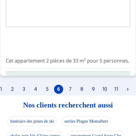
Au coeur de Paradiski, à 1250 m d'altitude, Montchavin s
Vous apprécierez un village authentique, avec ses rues p
Montchavin c'est le plaisir d'un séjour alliant sport, déte
1
2
3
4
5
6
7
8
9
10
11
Nos clients recherchent aussi
itinéraire des pistes de ski
sorties Plagne Montalbert
chalet orée Val d’Isère centre
appartement Grand Serre Che