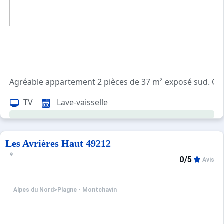
Agréable appartement 2 pièces de 37 m² exposé sud. Cui
Au pied des pistes et à 5 minutes des commerces, cet ap
TV
Lave-vaisselle
Au coeur de Paradiski, à 1250 m d'altitude, Montchavin s
Vous apprécierez un village authentique, avec ses rues p
Montchavin c'est le plaisir d'un séjour alliant sport, déte
Les Avrières Haut 49212
0/5
Avis
Alpes du Nord
>
Plagne - Montchavin