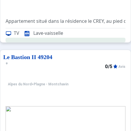
Appartement situé dans la résidence le CREY, au pied du
Couchages : 1 canapé convertible dans le séjour et 4 lits
TV
Lave-vaisselle
Loué avec casier à skis.
Le Bastion II 49204
Info vérité : ;
0/5
Avis
Alpes du Nord
>
Plagne - Montchavin