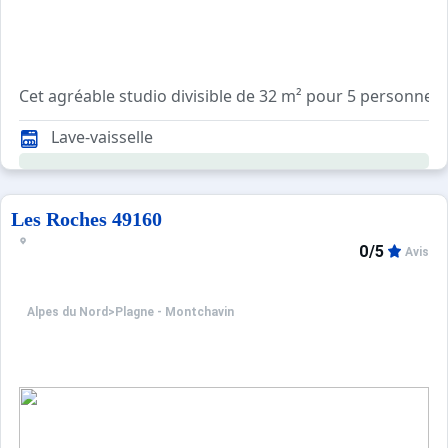
En hiver, l'accès à la résidence est possible skis aux pieds
Lave-vaisselle
2 Lits superposés 1 pers.
3 Lits 1 pers.
Couettes
Couvertures
Les Roches 49160
0/5
Avis
Alpes du Nord
>
Plagne - Montchavin