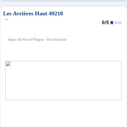
Montchavin c'est le plaisir d'un séjour alliant sport, déte
Les Avrières Haut 49218
0/5
Avis
Alpes du Nord
>
Plagne - Montchavin