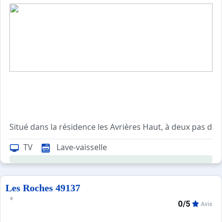
Situé dans la résidence les Avrières Haut, à deux pas de
Appartement très bien équipé : four, four micro-ondes, bou
TV
Lave-vaisselle
Possibilité retour skis aux pieds jusqu'à la résidence.
Les Roches 49137
Info vérité : ;
0/5
Avis