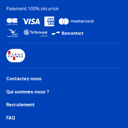
Chartreux
Paiement 100% sécurisé
Dernière Minute Tignes Val
Claret
Dernière Minute Tignes 2100 Le
Lac
Dernière Minute Val d’Isère
Centre
Dernière Minute Val d’Isère La
Daille
Dernière Minute Val d’Isère Le
Châtelard
Contactez-nous
Dernière Minute Val d’Isère Le
Laisinant
Qui sommes-nous ?
Dernière Minute Val d’Isère La
Legettaz
Recrutement
Dernière Minute Valfréjus
Dernière Minute Aussois
FAQ
Dernière Minute La Norma
Dernière Minute Val Cenis