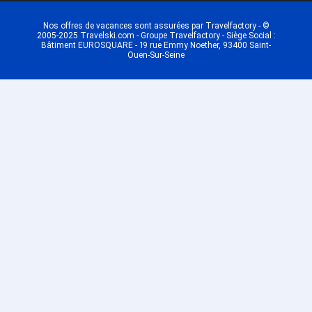
Dernière Minute Plagne Villages
Dernière Minute Plagne
Nos offres de vacances sont assurées par Travelfactory - ©
2005-2025 Travelski.com - Groupe Travelfactory - Siège Social :
Montalbert
Bâtiment EUROSQUARE - 19 rue Emmy Noether, 93400 Saint-
Ouen-Sur-Seine
Dernière Minute Plagne Bellecôte
Dernière Minute Plagne 1800
Dernière Minute Plagne -
Champagny en Vanoise
Dernière Minute Plagne - Belle
Plagne
Dernière Minute Plagne Centre
Dernière Minute Plagne Soleil
Dernière Minute Oz en Oisans
Dernière Minute Auris en Oisans
Dernière Minute Vaujany
Dernière Minute Alpe d'Huez
Dernière Minute Les Saisies
Station
Dernière Minute Hauteluce
Dernière Minute Chamonix Les