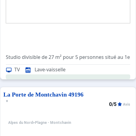
En hiver, l'accès à la résidence est possible skis aux pieds
TV
Lave-vaisselle
Appartement équipé de couettes.
En cours de rénovation.
La Porte de Montchavin 49196
0/5
Avis
Alpes du Nord
>
Plagne - Montchavin