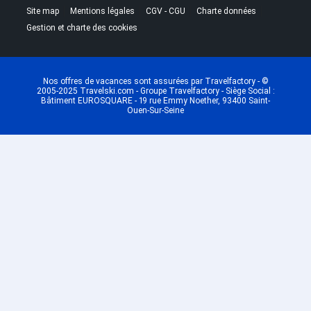
|
|
|
|
Site map
Mentions légales
CGV - CGU
Charte données
Gestion et charte des cookies
Nos offres de vacances sont assurées par Travelfactory - ©
2005-2025 Travelski.com - Groupe Travelfactory - Siège Social :
Bâtiment EUROSQUARE - 19 rue Emmy Noether, 93400 Saint-
Ouen-Sur-Seine