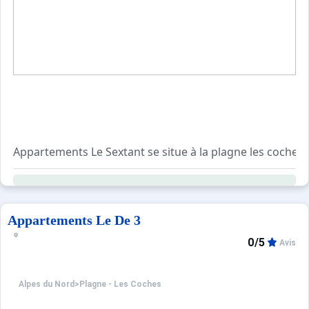
Sites CSE & Groupes
Appartements Le Sextant se situe à la plagne les coches
Agréable et confortable, cet appartement eco se compose
Pour votre confort, vous trouverez sur place : un balcon, 
Appartements Le De 3
0/5
Avis
Alpes du Nord
>
Plagne - Les Coches