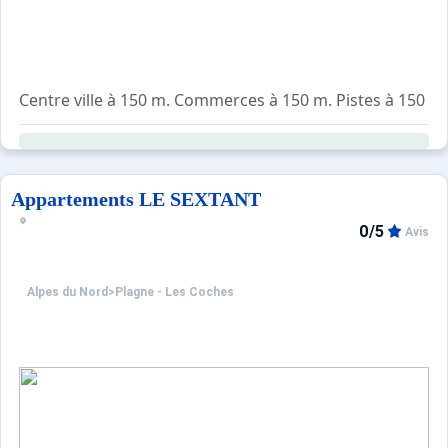
Centre ville à 150 m. Commerces à 150 m. Pistes à 150 m.
Résidence récente située à l'entrée de la station, à 150
Equipements :
Résidence équipée d'ascenseurs, de casiers à skis et d'un
Parking public gratuit.
Appartements LE SEXTANT
0/5
Avis
Alpes du Nord
>
Plagne - Les Coches