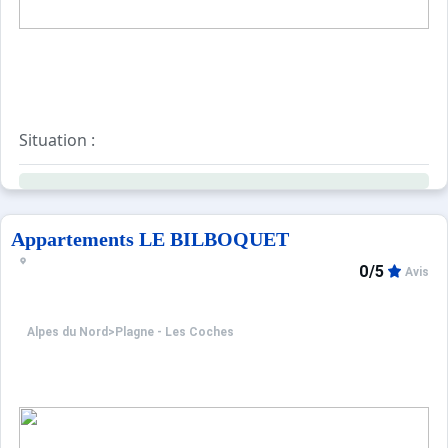
Situation :
Résidence située dans le quartier de l'observatoire, à 20
Equipements :
Résidence équipée de casiers à skis.
Pas d'ascenseur
Appartements LE BILBOQUET
Parking public gratuit.
0/5
Avis
Alpes du Nord
>
Plagne - Les Coches