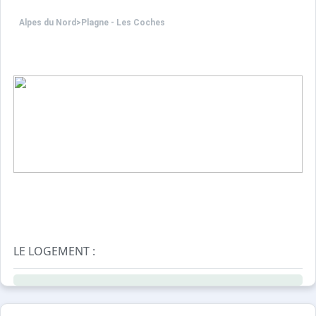
Alpes du Nord
>
Plagne - Les Coches
LE LOGEMENT :
Cet appartement 2 pièces de 34 m², classé 1 étoile, est 
- une chambre avec 1 lit double
- un séjour avec 1 canapé convertible et 1 lit simple, 1 TV,