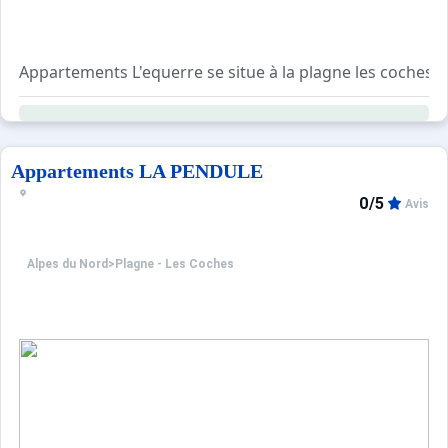
Caution et taxe de séjour à régler sur place.
Appartements L'equerre se situe à la plagne les coches 
Agréable et confortable, cet appartement charme se comp
Pour votre confort, vous trouverez sur place : un balcon, 
Appartements LA PENDULE
0/5
Avis
Alpes du Nord
>
Plagne - Les Coches