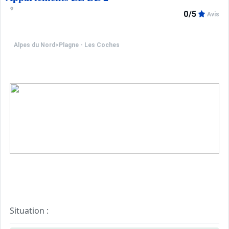
0/5
Avis
Alpes du Nord
>
Plagne - Les Coches
Situation :
Résidence située à deux pas de la caisse des remontées 