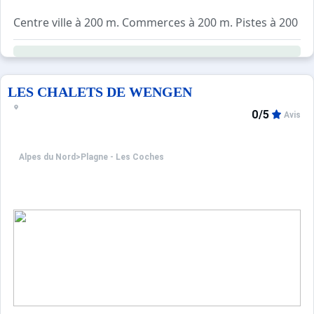
Centre ville à 200 m. Commerces à 200 m. Pistes à 200 m.
Résidence située à 200m des pistes et des commerces.
Equipements :
Résidence équipée d'un ascenseur et de casiers à skis.
Parking public gratuit.
LES CHALETS DE WENGEN
0/5
Avis
Alpes du Nord
>
Plagne - Les Coches