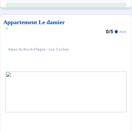
Agréable et confortable, cet appartement eco se compose
Pour votre confort, vous trouverez sur place : un balcon, 
Appartement Le damier
0/5
Avis
Alpes du Nord
>
Plagne - Les Coches