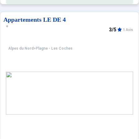
Equipements :
Résidence équipée de casiers à skis.
Parking public gratuit.
Appartements LE DE 4
Pas d'ascenseur
3/5
1 Avis
Alpes du Nord
>
Plagne - Les Coches