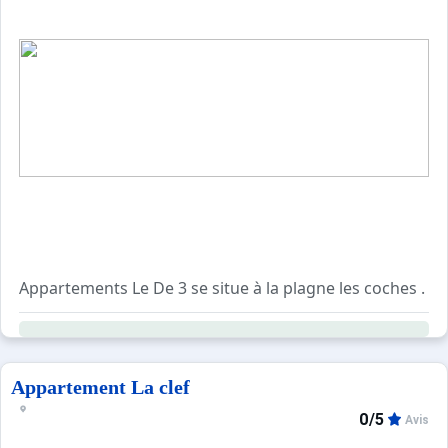
Appartements Le De 3 se situe à la plagne les coches . 
Agréable et confortable, cet appartement charme se comp
Pour votre confort, vous trouverez sur place : un balcon, 
Appartement La clef
0/5
Avis