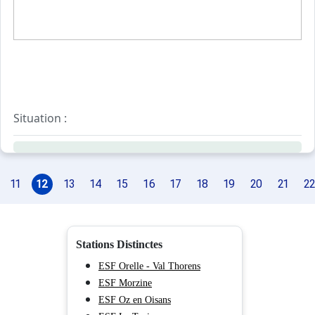
Situation :
Résidence située dans le quartier de l'observatoire, à 20
Equipements :
Résidence équipée d'un ascenseur et de casiers à skis.
11
12
13
14
15
16
17
18
19
20
21
22
Parking public gratuit.
Stations Distinctes
ESF Orelle - Val Thorens
ESF Morzine
ESF Oz en Oisans