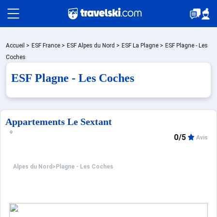
Packages
Accueil
>
ESF France
>
ESF Alpes du Nord
>
ESF La Plagne
>
ESF Plagne - Les
Coches
ESF Plagne - Les Coches
Stations
Hébergements
Appartements Le Sextant
0/5
Avis
Bons plans
Alpes du Nord
>
Plagne - Les Coches
☼ Montagne été