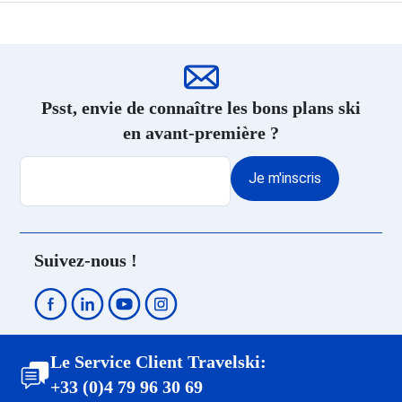
ESF Aussois
ESF Val Thorens
ESF Avoriaz
ESF Alpe d'Huez
ESF La Rosière
Psst, envie de connaître les bons plans ski
ESF Megève
en avant-première ?
ESF Le Corbier
ESF La Clusaz
Je m'inscris
ESF Valloire
ESF Châtel
ESF Les Gets
ESF Le Grand Bornand
Suivez-nous !
ESF Saint Gervais Mont-Blanc
Le Service Client Travelski:
+33 (0)4 79 96 30 69