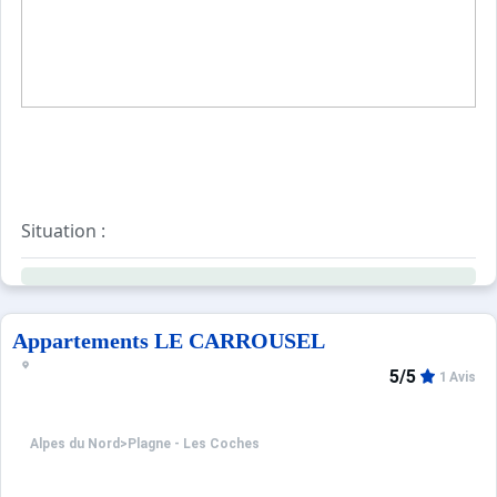
Situation :
Résidence située à 300m des pistes et des commerces.
Equipements :
Résidence équipée d'un ascenseur et de casiers à skis.
Parking public gratuit.
Appartements LE CARROUSEL
5/5
1 Avis
Alpes du Nord
>
Plagne - Les Coches