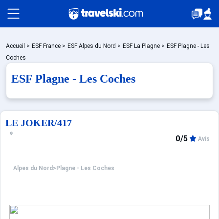
Packages
Accueil
>
ESF France
>
ESF Alpes du Nord
>
ESF La Plagne
>
ESF Plagne - Les
Coches
ESF Plagne - Les Coches
Stations
Hébergements
LE JOKER/417
0/5
Avis
Bons plans
Alpes du Nord
>
Plagne - Les Coches
☼ Montagne été