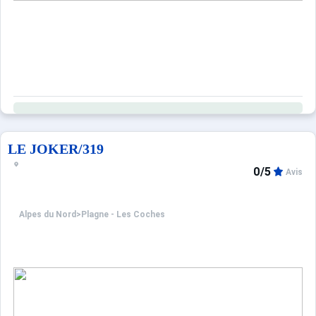
LE JOKER/319
0/5
Avis
Alpes du Nord
>
Plagne - Les Coches