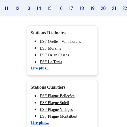
11
12
13
14
15
16
17
18
19
20
21
22
Stations Distinctes
ESF Orelle - Val Thorens
ESF Morzine
ESF Oz en Oisans
ESF La Tania
Lire plus...
ESF Saint François Longchamp
ESF Chamrousse
ESF Saint Sorlin d'Arves
Stations Quartiers
ESF Saint Jean d'Arves
ESF Valfréjus
ESF Plagne Bellecôte
ESF Albiez Montrond
ESF Plagne Soleil
ESF Les Carroz d'Araches
ESF Plagne Villages
ESF La Toussuire
ESF Plagne Montalbert
Lire plus...
ESF Valmeinier
ESF Plagne - Champagny en