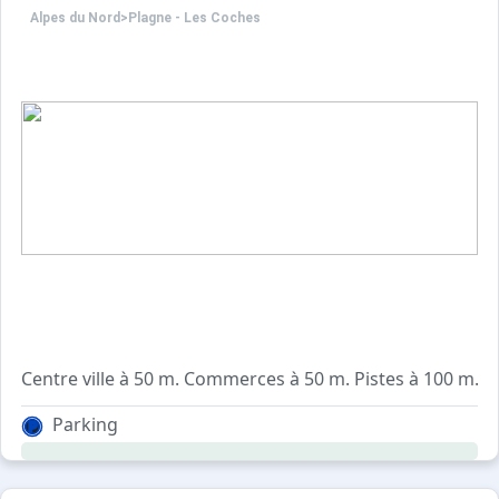
Alpes du Nord
>
Plagne - Les Coches
Centre ville à 50 m. Commerces à 50 m. Pistes à 100 m. Si
Résidence située dans le centre des Coches, au pied des
Parking
Equipements :
Résidence équipée de casiers à skis.