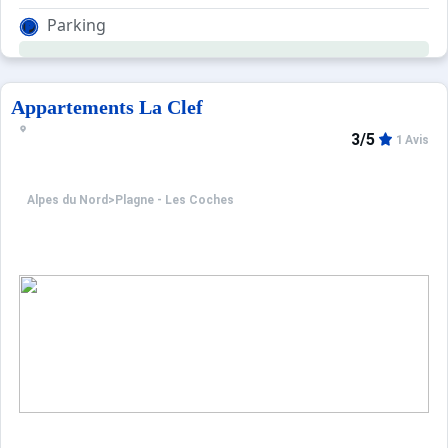
Résidence située dans le quartier de l'observatoire, à 20
Parking
Equipements :
Résidence équipée d'un ascenseur et de casiers à skis.
Parking public gratuit.
Appartements La Clef
3/5
1 Avis
Alpes du Nord
>
Plagne - Les Coches