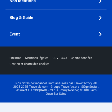
Nos locations
Blog & Guide
Event
|
|
|
|
Site map
Mentions légales
CGV - CGU
Charte données
Gestion et charte des cookies
Nos offres de vacances sont assurées par Travelfactory - ©
2005-2025 Travelski.com - Groupe Travelfactory - Siège Social :
Bâtiment EUROSQUARE - 19 rue Emmy Noether, 93400 Saint-
Ouen-Sur-Seine