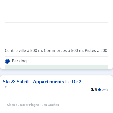
Centre ville à 500 m. Commerces à 500 m. Pistes à 200 m. 
Résidence située dans le quartier de l'observatoire, à 20
Parking
Equipements :
Résidence équipée de casiers à skis.
Parking public gratuit.
Ski & Soleil - Appartements Le De 2
0/5
Avis
Alpes du Nord
>
Plagne - Les Coches