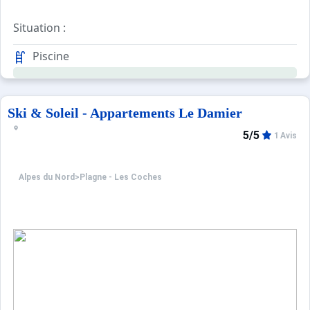
Situation :
Résidence récente située à l'entrée de la station, à 150
Piscine
Equipements :
Résidence équipée d'ascenseurs, de casiers à skis et d'un
Parking public gratuit.
Ski & Soleil - Appartements Le Damier
5/5
1 Avis
Alpes du Nord
>
Plagne - Les Coches