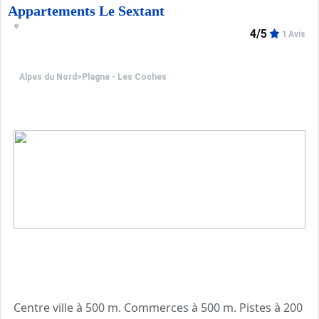
Parking public gratuit.
Appartements Le Sextant
4/5
1 Avis
Alpes du Nord
>
Plagne - Les Coches
Centre ville à 500 m. Commerces à 500 m. Pistes à 200 m. 