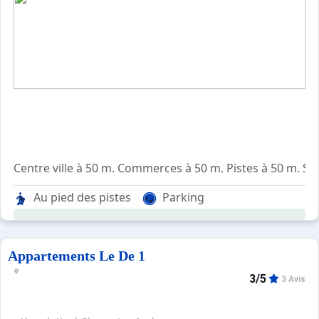
Centre ville à 50 m. Commerces à 50 m. Pistes à 50 m. Sit
Résidence située dans le centre des Coches, au pied des
Au pied des pistes
Parking
Equipements :
Résidence équipée d'un ascenseur et de casiers à skis.
Parking public gratuit.
Appartements Le De 1
3/5
3 Avis