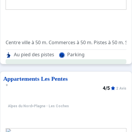
Centre ville à 50 m. Commerces à 50 m. Pistes à 50 m. Sit
Résidence située dans le centre des Coches, au pied des
Au pied des pistes
Parking
Equipements :
Résidence équipée de garages, d'un ascenseur et de casie
Parking public gratuit.
Appartements Les Pentes
4/5
2 Avis
Alpes du Nord
>
Plagne - Les Coches