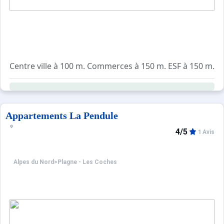
Centre ville à 100 m. Commerces à 150 m. ESF à 150 m. Pis
Résidence récente située à proximité du télésiège Plan B
Equipements :
Résidence équipée d'ascenseurs, de casiers à skis, d'un s
Appartements La Pendule
Parking public gratuit.
4/5
1 Avis
Alpes du Nord
>
Plagne - Les Coches