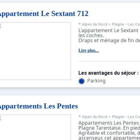
ppartement Le Sextant 712
Alpes du Nord
>
Plagne - Les C
L'appartement Le Sextant 
les coches.
Draps et ménage de fin de
L'appartement :
Lire plus...
Au 3ème étage de la résid
équipé de 2 lits simples av
la télévision. Chambre avec
Cuisine avec micro-ondes, 
Les avantages du séjour :
plaques électriques, réfrig
bains et Wc séparés. Balco
Parking
est dans la résidence.
La résidence :
Le Sextant est située à e
ppartements Les Pentes
de la piste. L'accès au cent
situé à environ 300 mètres
chemin piéton. Stationne
Alpes du Nord
>
Plagne - Les C
proximité immédiate.
Appartements Les Pentes s
Plagne Tarentaise. En pied
Le quartier :
Agréable et confortable, 
L'Observatoire est le quar
ascenseur, cet appartemen