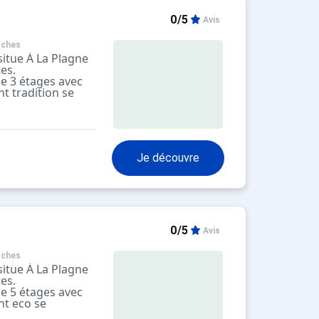
0/5
Avis
oches
itue À La Plagne
tes.
de 3 étages avec
t tradition se
ne chambre et
trouverez sur
rs à skis,
Je découvre
0/5
Avis
oches
itue À La Plagne
tes.
de 5 étages avec
nt eco se
ne chambre et