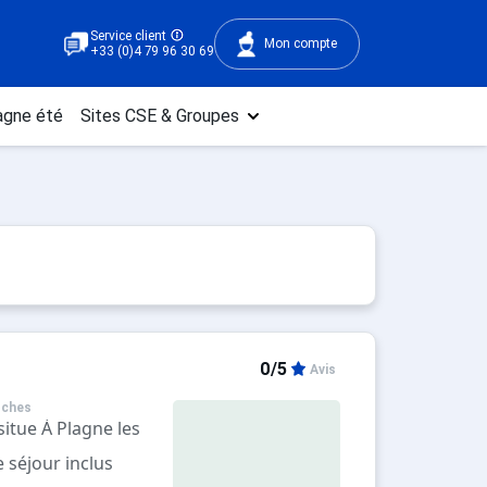
Service client
Mon compte
+33 (0)4 79 96 30 69
gne été
Sites CSE & Groupes
0/5
Avis
oches
situe À Plagne les
 séjour inclus