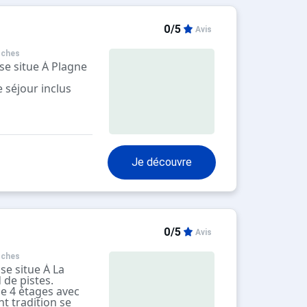
0/5
Avis
oches
se situe À Plagne
 séjour inclus
ence, le séjour
ec lit gigogne et
 lit double.
lave vaisselle, 4
Je découvre
érateur. Salle de
n. Le casier a ski
nviron 100 mètres
re de la station,
0/5
Avis
, se fait par un
ment public à
oches
e situe À La
 de pistes.
de 4 étages avec
tier le plus calme
t tradition se