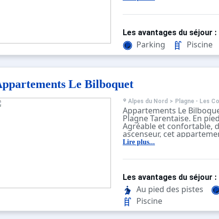
d'une salle de bain.
Pour votre confort, vous 
place : un balcon, casiers à
Les avantages du séjour :
Parking
Piscine
ppartements Le Bilboquet
Alpes du Nord
>
Plagne - Les C
Appartements Le Bilboquet
Plagne Tarentaise. En pied
Agréable et confortable, 
ascenseur, cet apparteme
compose d’un séjour, d'u
Lire plus...
d'une salle de bain.
Pour votre confort, vous 
place : un balcon, casiers à
Les avantages du séjour :
Au pied des pistes
Piscine