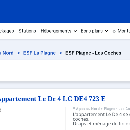
ckages
Stations
Hébergements
Bons plans
☼ Monta
u Nord
>
ESF La Plagne
>
ESF Plagne - Les Coches
ppartement Le De 4 LC DE4 723 E
Alpes du Nord
>
Plagne - Les C
L'appartement Le De 4 se 
coches.
Draps et ménage de fin de