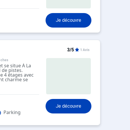
trouverez sur
 skis, télévision.
Je découvre
3/5
1 Avis
oches
 se situe À La
 de pistes.
de 4 étages avec
nt charme se
ne chambre et
trouverez sur
 skis, télévision.
Je découvre
Parking