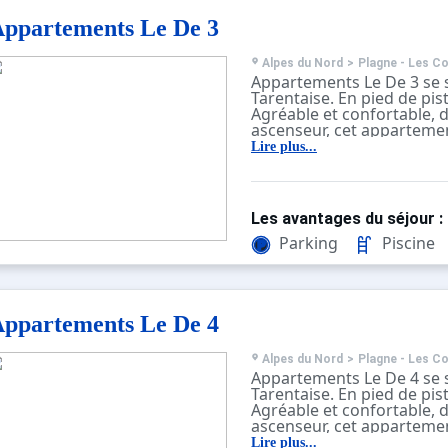
ppartements Le De 3
Alpes du Nord
>
Plagne - Les C
Appartements Le De 3 se s
Tarentaise. En pied de pis
Agréable et confortable, 
ascenseur, cet appartemen
compose d’un séjour, d'u
Lire plus...
d'une salle de bain.
Pour votre confort, vous 
place :, une terrasse, casie
télévision.
Les avantages du séjour :
Parking
Piscine
ppartements Le De 4
Alpes du Nord
>
Plagne - Les C
Appartements Le De 4 se s
Tarentaise. En pied de pis
Agréable et confortable, 
ascenseur, cet apparteme
compose d’un séjour, d'u
Lire plus...