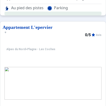
Caution et taxe de séjour à régler sur place.
Agréable et confortable, avec ascenseur, cet appartemen
Au pied des pistes
Parking
Pour votre confort, vous trouverez sur place : un balcon, c
Appartement L'epervier
0/5
Avis
Alpes du Nord
>
Plagne - Les Coches