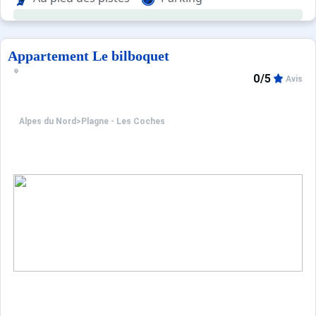
Pour votre confort, vous trouverez sur place : un balcon, c
Appartement Le bilboquet
0/5
Avis
Alpes du Nord
>
Plagne - Les Coches