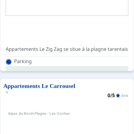
Appartements Le Zig Zag se situe à la plagne tarentaise
Agréable et confortable, de 3 étages avec ascenseur, ce
Parking
Pour votre confort, vous trouverez sur place : un balcon, c
Appartements Le Carrousel
0/5
Avis
Alpes du Nord
>
Plagne - Les Coches