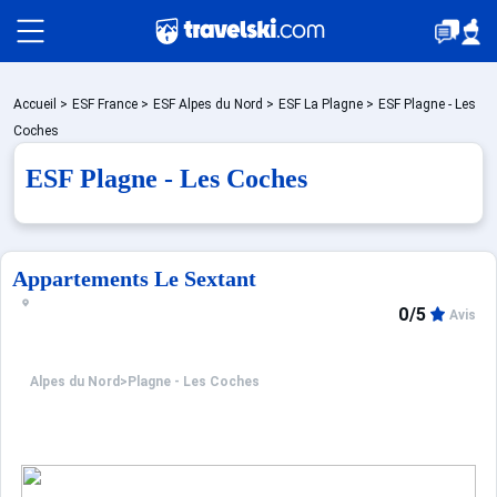
Packages
Accueil
>
ESF France
>
ESF Alpes du Nord
>
ESF La Plagne
>
ESF Plagne - Les
Coches
ESF Plagne - Les Coches
Stations
Hébergements
Appartements Le Sextant
0/5
Avis
Bons plans
Alpes du Nord
>
Plagne - Les Coches
☼ Montagne été