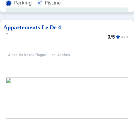
Parking
Piscine
Pour votre confort, vous trouverez sur place : un balcon,
Appartements Le De 4
0/5
Avis
Alpes du Nord
>
Plagne - Les Coches