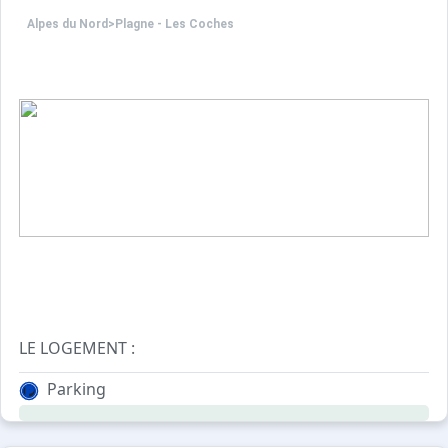
Alpes du Nord
>
Plagne - Les Coches
LE LOGEMENT :
Cet appartement en duplex de 37 m², classé 2 étoiles, es
Parking
A l'étage
- une chambre mansardée avec 1 lit double (140cm)
- une mezzanine avec lits superposés (80cm)