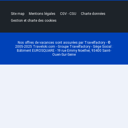
|
|
|
|
Site map
Mentions légales
CGV - CGU
Charte données
Gestion et charte des cookies
Nos offres de vacances sont assurées par Travelfactory - ©
2005-2025 Travelski.com - Groupe Travelfactory - Siège Social :
Bâtiment EUROSQUARE - 19 rue Emmy Noether, 93400 Saint-
Ouen-Sur-Seine