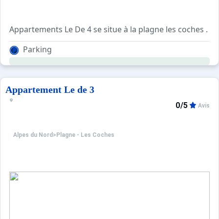
Appartements Le De 4 se situe à la plagne les coches . 
Agréable et confortable, de 5 étages avec ascenseur, cet
Parking
Pour votre confort, vous trouverez sur place : un balcon, la
Appartement Le de 3
0/5
Avis
Alpes du Nord
>
Plagne - Les Coches