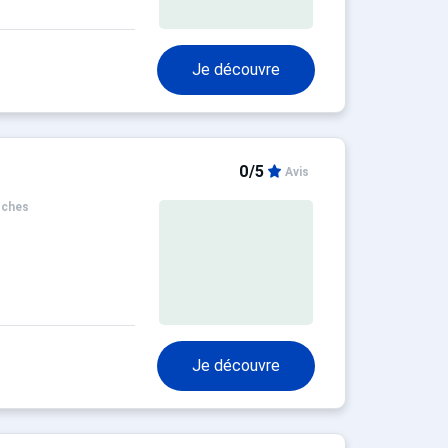
Je découvre
0/5
Avis
oches
Je découvre