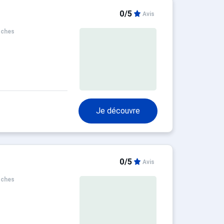
0/5
Avis
oches
Je découvre
0/5
Avis
oches