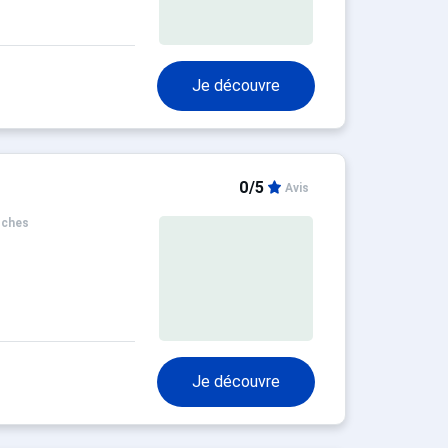
Je découvre
0/5
Avis
oches
Je découvre