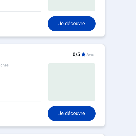
Je découvre
0/5
Avis
oches
Je découvre