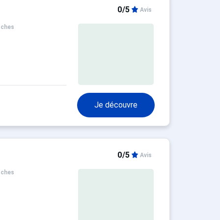
0/5
Avis
oches
Je découvre
0/5
Avis
oches