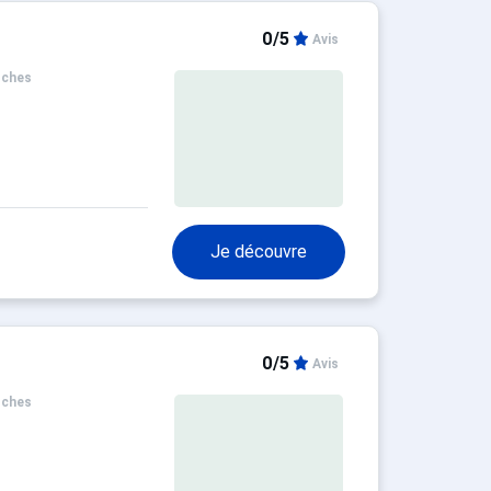
0/5
Avis
oches
Je découvre
0/5
Avis
oches