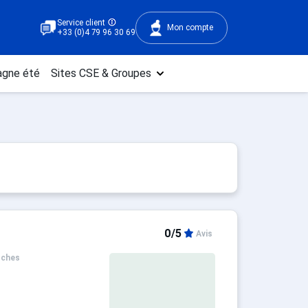
Service client
Mon compte
+33 (0)4 79 96 30 69
gne été
Sites CSE & Groupes
0/5
Avis
oches