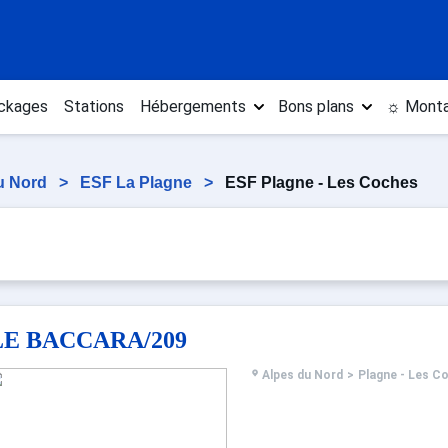
ckages
Stations
Hébergements
Bons plans
☼ Monta
u Nord
>
ESF La Plagne
>
ESF Plagne - Les Coches
LE BACCARA/209
Alpes du Nord
>
Plagne - Les C