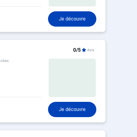
Je découvre
0/5
Avis
oches
Je découvre