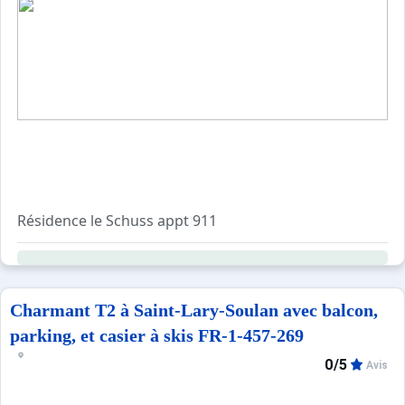
Résidence le Schuss appt 911
Pla d'Adet 1700 m - 2 pièces 6 couchages - 29m2
Niveau 9 - 1er étage avec Ascenseur - Balcon vue sur la v
Séjour avec canapé lit gigogne - Télévision
Charmant T2 à Saint-Lary-Soulan avec balcon,
Kitchenette équipée avec 2 plaques électriques, micro o
parking, et casier à skis FR-1-457-269
grille pain, bouilloire électrique, cafetière à filtre
0/5
Avis
une chambre avec 1 lit 140
Coin nuit avec 2 lits superposés