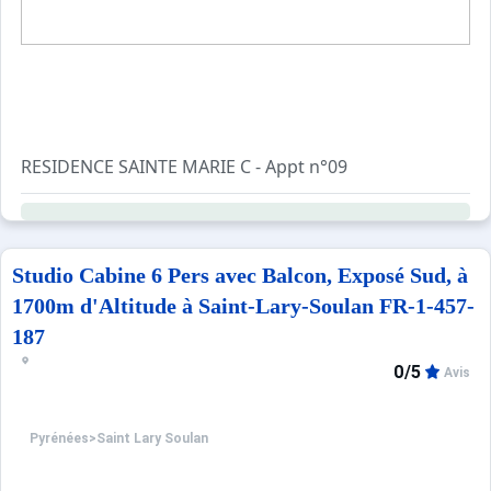
RESIDENCE SAINTE MARIE C - Appt n°09
2 pièces 4 couchages - 50 m2 environ
1er étage avec balcon exposition Est
Accès wifi gratuit
Studio Cabine 6 Pers avec Balcon, Exposé Sud, à
Séjour avec canapé-lit 2 personnes, Télévision
1700m d'Altitude à Saint-Lary-Soulan FR-1-457-
Cuisine très bien équipée avec 3 plaques vitro céramique
187
four électrique, m/ondes, frigo congélateur, lave vaissell
0/5
lave linge, cafetière expresso et électrique,service à ra
Avis
Une chambre avec 1 lit 140
Salle d'eau avec wc - Sèche cheveux
Pyrénées
>
Saint Lary Soulan
Casier à skis n°09 - Parking devant la résidence