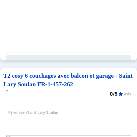
Ce logement est diffusé par un professionnel. Sauf menti
Seuls les équipements mentionnés spécifiquement dans c
T2 cosy 6 couchages avec balcon et garage - Saint
Lary Soulan FR-1-457-262
0/5
Avis
Pyrénées
>
Saint Lary Soulan