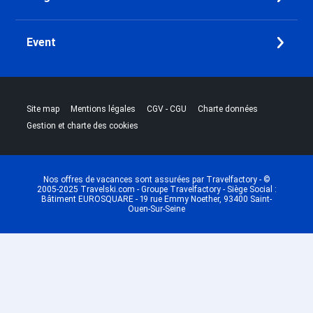
Event
|
|
|
|
Site map
Mentions légales
CGV - CGU
Charte données
Gestion et charte des cookies
Nos offres de vacances sont assurées par Travelfactory - ©
2005-2025 Travelski.com - Groupe Travelfactory - Siège Social :
Bâtiment EUROSQUARE - 19 rue Emmy Noether, 93400 Saint-
Ouen-Sur-Seine