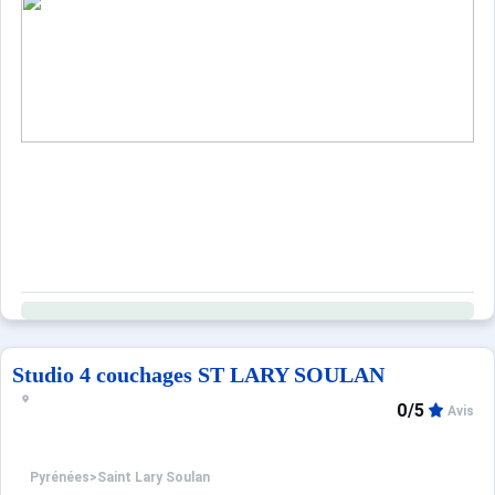
1 place Parking extérieur et 1 place
Sèche-linge au sous-sol Casier à skis
Classé 4 étoiles - 2 Diamants
Draps et serviettes inclus uniquement location semaine
Appartement non fumeur
Ce logement est diffusé par un professionnel. Sauf menti
Seuls les équipements mentionnés spécifiquement dans c
Studio 4 couchages ST LARY SOULAN
0/5
Avis
Pyrénées
>
Saint Lary Soulan