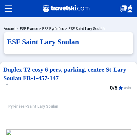
Packages
Accueil
>
ESF France
>
ESF Pyrénées
>
ESF Saint Lary Soulan
ESF Saint Lary Soulan
Stations
Duplex T2 cosy 6 pers, parking, centre St-Lary-
Hébergements
Soulan FR-1-457-147
0/5
Avis
Bons plans
Pyrénées
>
Saint Lary Soulan
☼ Montagne été