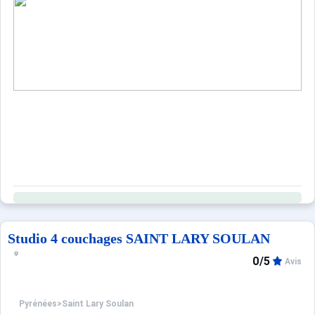
Possibilité de réserver le ménage de fin de séjour.
Location possible de linges de maison (draps, serviettes) 
Ce logement est diffusé par un professionnel. Sauf menti
Seuls les équipements mentionnés spécifiquement dans c
Studio 4 couchages SAINT LARY SOULAN
0/5
Avis
Pyrénées
>
Saint Lary Soulan