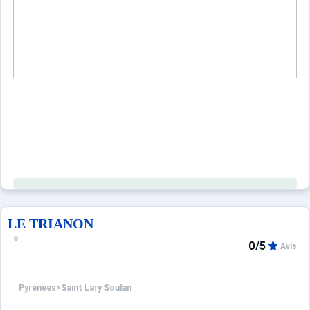
LE TRIANON
0/5
Avis
Pyrénées
>
Saint Lary Soulan