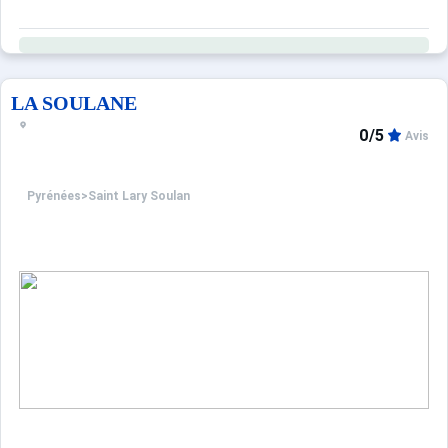
LA SOULANE
0/5
Avis
Pyrénées
>
Saint Lary Soulan