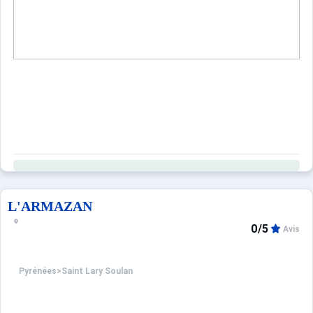
Sites CSE & Groupes
L'ARMAZAN
0/5
Avis
Pyrénées
>
Saint Lary Soulan