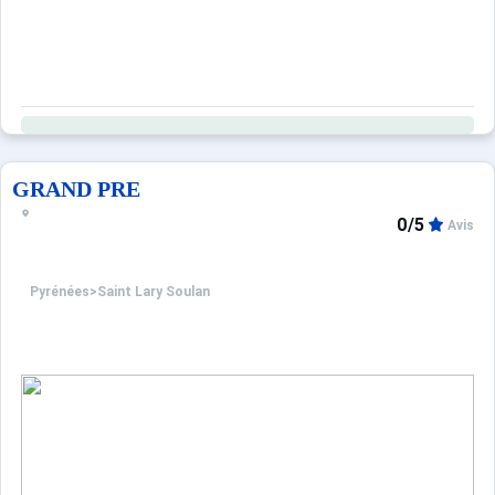
GRAND PRE
0/5
Avis
Pyrénées
>
Saint Lary Soulan