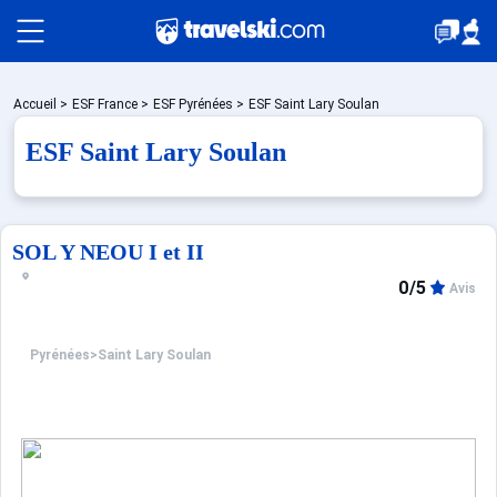
Packages
Accueil
>
ESF France
>
ESF Pyrénées
>
ESF Saint Lary Soulan
ESF Saint Lary Soulan
Stations
SOL Y NEOU I et II
Hébergements
0/5
Avis
Bons plans
Pyrénées
>
Saint Lary Soulan
☼ Montagne été