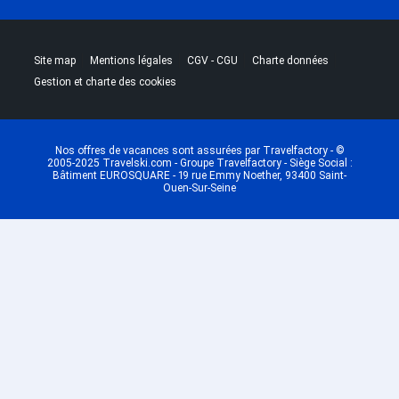
|
|
|
|
Site map
Mentions légales
CGV - CGU
Charte données
Gestion et charte des cookies
Nos offres de vacances sont assurées par Travelfactory - ©
2005-2025 Travelski.com - Groupe Travelfactory - Siège Social :
Bâtiment EUROSQUARE - 19 rue Emmy Noether, 93400 Saint-
Ouen-Sur-Seine