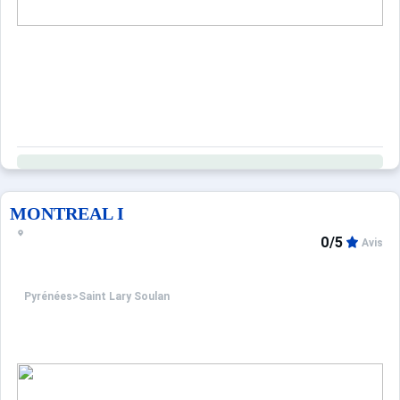
MONTREAL I
0/5
Avis
Pyrénées
>
Saint Lary Soulan