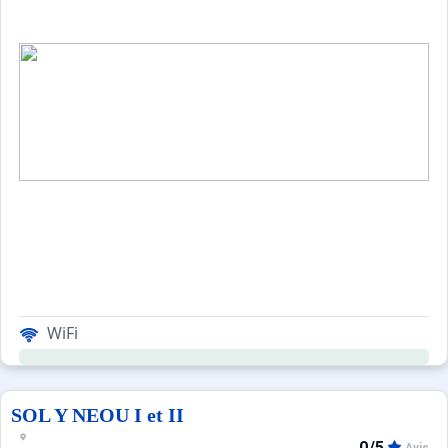
WiFi
SOL Y NEOU I et II
0/5