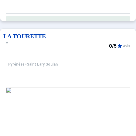
LA TOURETTE
0/5
Avis
Pyrénées
>
Saint Lary Soulan