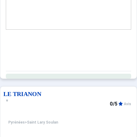
LE TRIANON
0/5
Avis
Pyrénées
>
Saint Lary Soulan