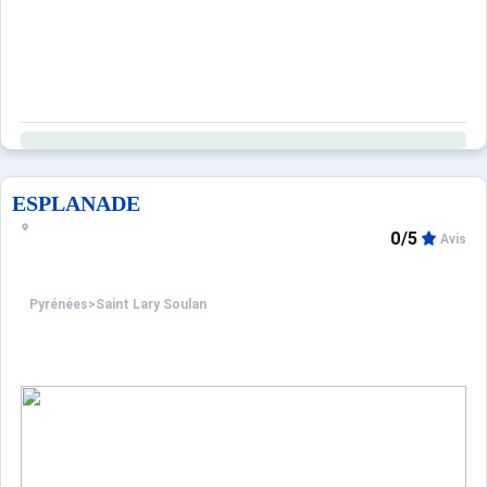
ESPLANADE
0/5
Avis
Pyrénées
>
Saint Lary Soulan