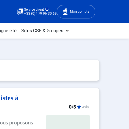
Service client
Mon compte
+33 (0)4 79 96 30 69
gne été
Sites CSE & Groupes
stes à
0/5
Avis
vous proposons