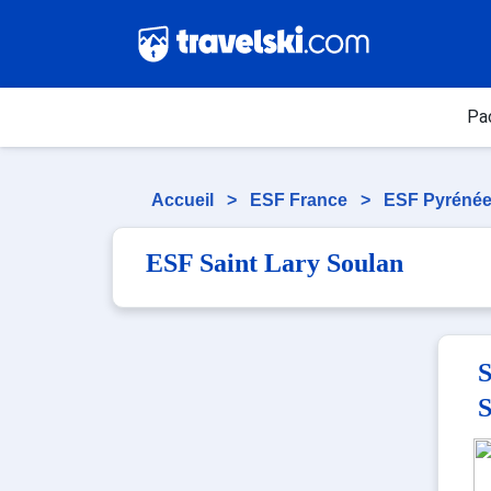
Pa
Accueil
>
ESF France
>
ESF Pyréné
ESF Saint Lary Soulan
S
S