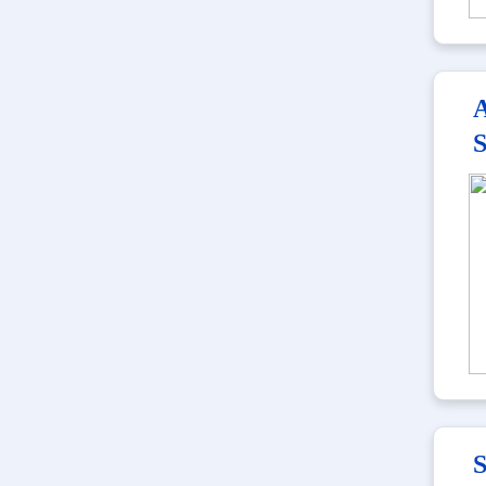
A
S
S