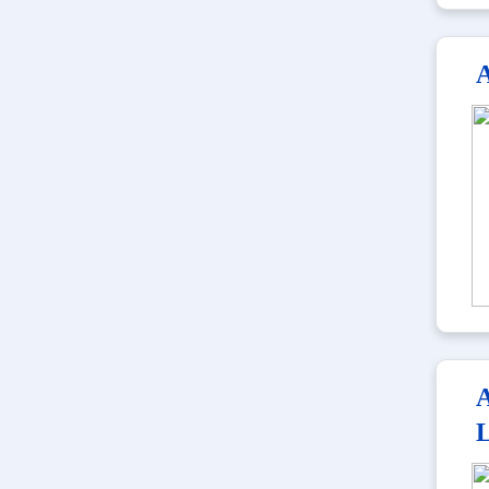
A
A
L