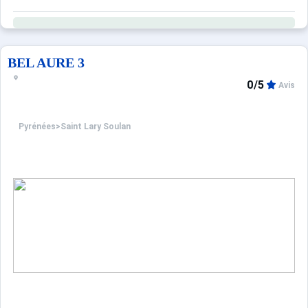
BEL AURE 3
0/5
Avis
Pyrénées
>
Saint Lary Soulan