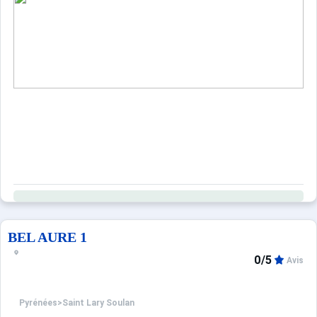
BEL AURE 1
0/5
Avis
Pyrénées
>
Saint Lary Soulan