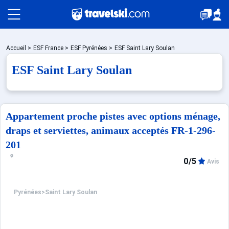
Packages
Accueil
>
ESF France
>
ESF Pyrénées
>
ESF Saint Lary Soulan
ESF Saint Lary Soulan
Stations
Appartement proche pistes avec options ménage,
Hébergements
draps et serviettes, animaux acceptés FR-1-296-
201
Bons plans
0/5
Avis
Pyrénées
>
Saint Lary Soulan
☼ Montagne été