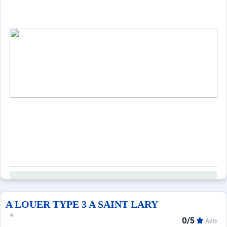
LOCATION APPARTEMENT SAINT LARY SOULAN/ STUDIO 
PROCHE DU CENTRE VILLE ET DU TELEPHERIQUE
A LOUER TYPE 3 A SAINT LARY
Loggia en exposition Sud au 2ème étage avec ascenseur
0/5
Avis