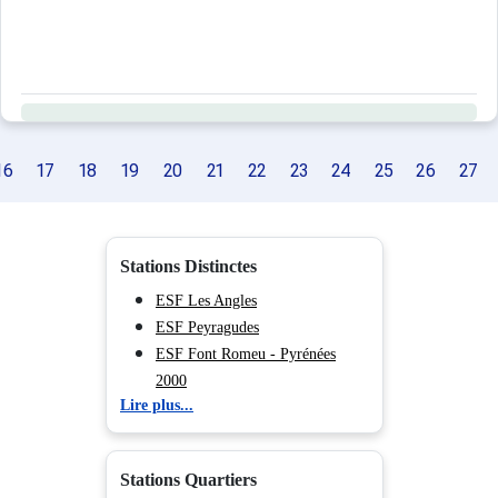
16
17
18
19
20
21
22
23
24
25
26
27
Stations Distinctes
ESF Les Angles
ESF Peyragudes
ESF Font Romeu - Pyrénées
2000
Lire plus...
ESF Ax les Thermes
ESF La Mongie
Stations Quartiers