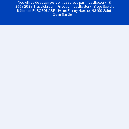
Nos offres de vacances sont assurées par Travelfactory - ©
2005-2025 Travelski.com - Groupe Travelfactory - Siège Social :
Bâtiment EUROSQUARE - 19 rue Emmy Noether, 93400 Saint-
Ouen-Sur-Seine