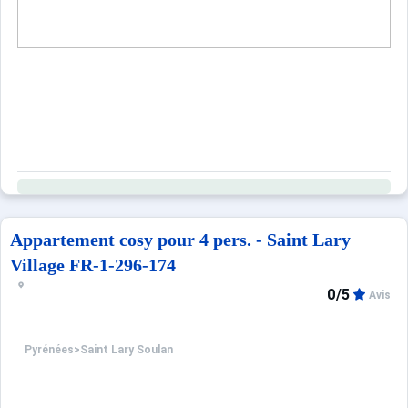
- MENAGES : 100 €.
- DRAPS : 12 €.
- KIT SERVIETTES : 7 €.
Ce logement est diffusé par un professionnel. Sauf menti
Seuls les équipements mentionnés spécifiquement dans c
Appartement cosy pour 4 pers. - Saint Lary
Village FR-1-296-174
0/5
Avis
Pyrénées
>
Saint Lary Soulan