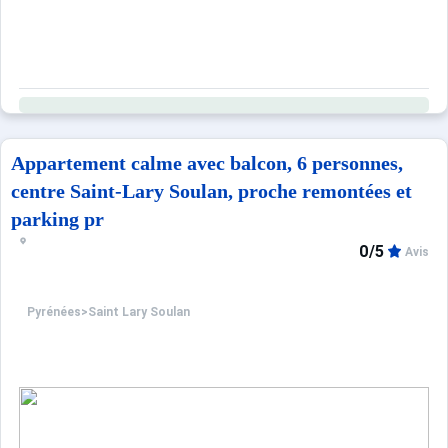
Prestations optionnelles à régler sur place et à réserver 
- ANIMAUX : 45 €.
- BOITIER INTERNET : 39 €.
Appartement calme avec balcon, 6 personnes,
- DRAPS : 12 €.
centre Saint-Lary Soulan, proche remontées et
- MENAGES : 100 €.
parking pr
- KIT SERVIETTES : 7 €.
0/5
Avis
Ce logement est diffusé par un professionnel. Sauf menti
Seuls les équipements mentionnés spécifiquement dans c
Pyrénées
>
Saint Lary Soulan