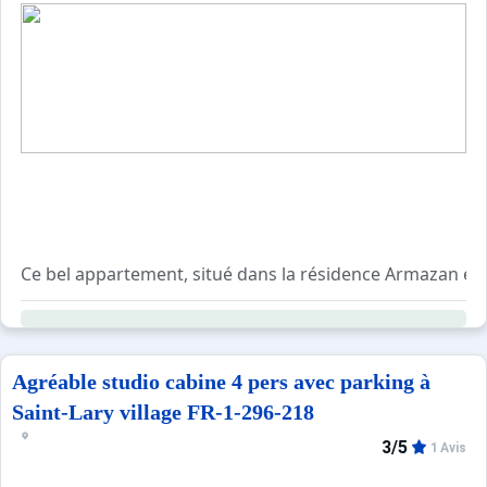
Sites CSE & Groupes
Ce bel appartement, situé dans la résidence Armazan est t
Tout dysfonctionnement dans les parties communes ou
A votre disposition pour faciliter votre séjour.
Agréable studio cabine 4 pers avec parking à
Saint-Lary village FR-1-296-218
Location de boitier wifi: 7€/jour ou 39€/semaine (caution
3/5
1 Avis
Produits ménagers et tapis de bain non fournis