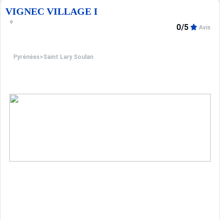
°Remise de 20% sur la location de matériel de ski ou d'act
VIGNEC VILLAGE I
Retrouvez nos partenaires en cliquant directement sur le 
0/5
Avis
NE TARDEZ PLUS POUR RESERVER CETTE LOCATION DE VA
Pyrénées
>
Saint Lary Soulan