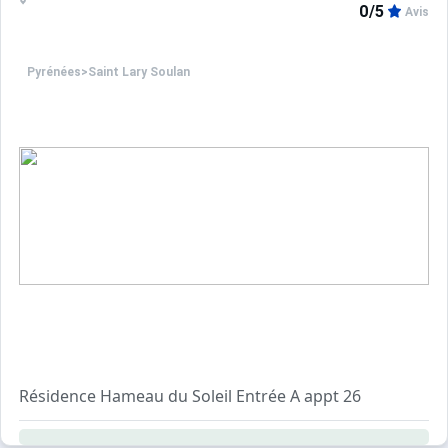
0/5
Avis
Pyrénées
>
Saint Lary Soulan
Résidence Hameau du Soleil Entrée A appt 26
T3 en duplex 6 personnes - 44 m2 environ