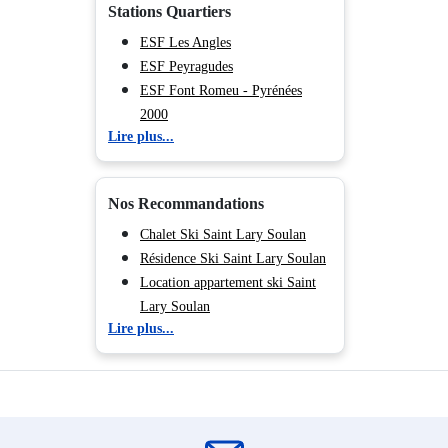
Stations Quartiers
ESF Les Angles
ESF Peyragudes
ESF Font Romeu - Pyrénées
2000
Lire plus...
ESF Ax les Thermes
ESF La Mongie
Nos Recommandations
Chalet Ski Saint Lary Soulan
Résidence Ski Saint Lary Soulan
Location appartement ski Saint
Lary Soulan
Lire plus...
Hôtel Ski Saint Lary Soulan