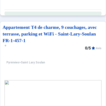
Parking devant la résidence -ventilateur
Classé 2 étoiles
Possibilité de réserver le ménage de fin de séjour.
Location possible de linges de maison (draps, serviettes) 
Appartement T4 de charme, 9 couchages, avec
terrasse, parking et WiFi - Saint-Lary-Soulan
Ce logement est diffusé par un professionnel. Sauf menti
FR-1-457-1
Seuls les équipements mentionnés spécifiquement dans c
0/5
Avis
Pyrénées
>
Saint Lary Soulan