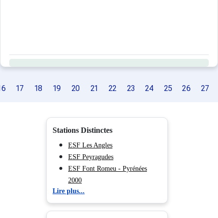
Ce logement est diffusé par un professionnel. Sauf menti
Seuls les équipements mentionnés spécifiquement dans c
16
17
18
19
20
21
22
23
24
25
26
27
Stations Distinctes
ESF Les Angles
ESF Peyragudes
ESF Font Romeu - Pyrénées
2000
Lire plus...
ESF Ax les Thermes
ESF La Mongie