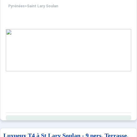
Pyrénées
>
Saint Lary Soulan
Luxueux T4 à St Lary Soulan - 9 pers, Terrasse,