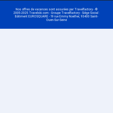
Nos offres de vacances sont assurées par Travelfactory - ©
2005-2025 Travelski.com - Groupe Travelfactory - Siège Social :
Bâtiment EUROSQUARE - 19 rue Emmy Noether, 93400 Saint-
Ouen-Sur-Seine