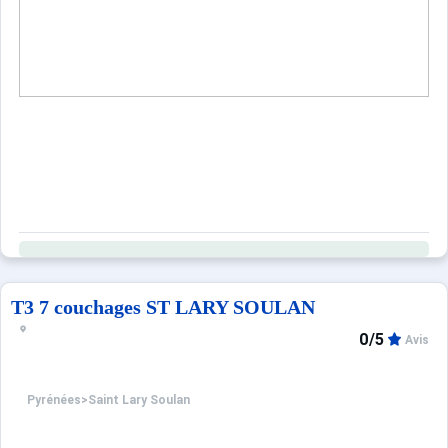
2 places extérieures de parking et 1 place souterraine a
Draps et serviettes inclus hors location week-end et tarif
Classé 4 étoiles - 2 Diamants
Draps et serviettes inclus uniquement location semaine
Appartement non fumeur, Lit parapluie dans l'appartem
Ce logement est diffusé par un professionnel. Sauf menti
Seuls les équipements mentionnés spécifiquement dans c
T3 7 couchages ST LARY SOULAN
0/5
Avis
Pyrénées
>
Saint Lary Soulan