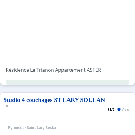
Ce logement est diffusé par un professionnel. Sauf menti
Seuls les équipements mentionnés spécifiquement dans c
Résidence Le Trianon Appartement ASTER
3, Rue Vincent Mir - T3 pour 8 Personnes - Surface Habit
2ème Etage - Ascenseur - Terrasse
Exposition Ouest - Accès WIFI
Studio 4 couchages ST LARY SOULAN
Séjour / salle à manger avec 1 canapé cuir, 2 fauteuils et
0/5
Avis
Cuisine équipée avec table à induction 3 feux, lave vaissel
WC indépendant
Pyrénées
>
Saint Lary Soulan