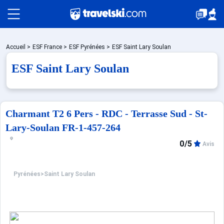
Packages
Accueil
>
ESF France
>
ESF Pyrénées
>
ESF Saint Lary Soulan
ESF Saint Lary Soulan
Stations
Charmant T2 6 Pers - RDC - Terrasse Sud - St-
Hébergements
Lary-Soulan FR-1-457-264
0/5
Avis
Bons plans
Pyrénées
>
Saint Lary Soulan
☼ Montagne été