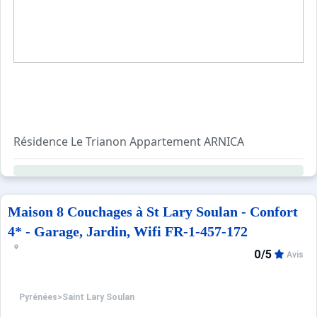
Résidence Le Trianon Appartement ARNICA
3, Rue Vincent Mir - Duplex Standing - Exposition Est - R
Terrasse - Surface Habitable 218.48m²
Accès WIFI
Piscine non chauffé ouverte l'été
Maison 8 Couchages à St Lary Soulan - Confort
4* - Garage, Jardin, Wifi FR-1-457-172
Séjour / Salle à manger avec 3 canapé en cuir 3 places e
0/5
Avis
Cuisine équipée avec plaque à induction 4 feux, réfrigérat
1 Chambre avec un lit 160x200 et sa salle d'eau.
Pyrénées
>
Saint Lary Soulan
1 Chambre avec un lit 160x200