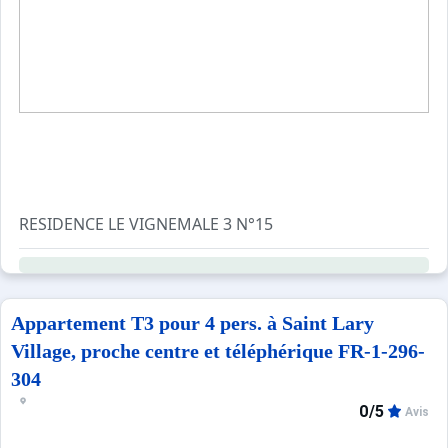
Sites CSE & Groupes
RESIDENCE LE VIGNEMALE 3 N°15
T2 4 couchages - Environ 45 m2 - Balcon Sud
3ème Etage - Vue sur les montagnes
Séjour avec TV - lecteur DVD
Appartement T3 pour 4 pers. à Saint Lary
Chambre avec 1 lit 140
Village, proche centre et téléphérique FR-1-296-
coin nuit avec 2 lits superposés
304
0/5
Salle de bains avec sèche cheveux - wc séparés
Avis
Parking devant la résidence