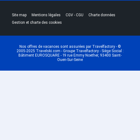
|
|
|
|
Site map
Mentions légales
CGV - CGU
Charte données
Gestion et charte des cookies
Nos offres de vacances sont assurées par Travelfactory - ©
2005-2025 Travelski.com - Groupe Travelfactory - Siège Social :
Bâtiment EUROSQUARE - 19 rue Emmy Noether, 93400 Saint-
Ouen-Sur-Seine