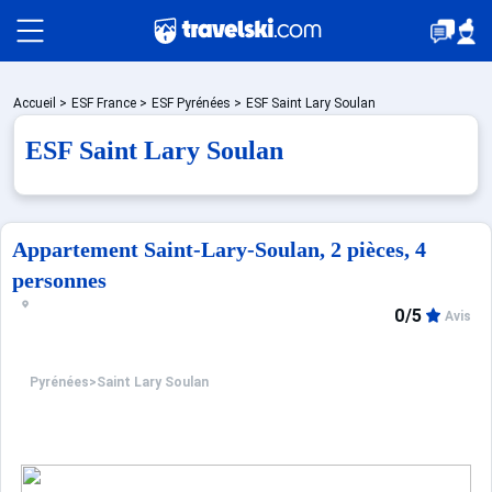
Packages
Accueil
>
ESF France
>
ESF Pyrénées
>
ESF Saint Lary Soulan
ESF Saint Lary Soulan
Stations
Appartement Saint-Lary-Soulan, 2 pièces, 4
Hébergements
personnes
0/5
Avis
Bons plans
Pyrénées
>
Saint Lary Soulan
☼ Montagne été