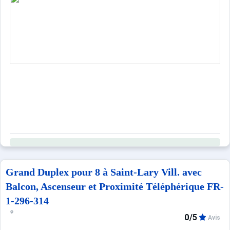
Possibilité de réserver le ménage de fin de séjour.
Location possible de linges de maison (draps, serviettes)
Ce logement est diffusé par un professionnel. Sauf menti
Seuls les équipements mentionnés spécifiquement dans c
Grand Duplex pour 8 à Saint-Lary Vill. avec
Balcon, Ascenseur et Proximité Téléphérique FR-
1-296-314
0/5
Avis