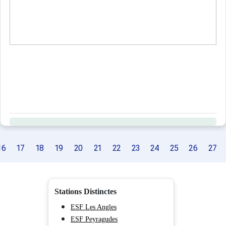
Seuls les équipements mentionnés spécifiquement dans c
16
17
18
19
20
21
22
23
24
25
26
27
Stations Distinctes
ESF Les Angles
ESF Peyragudes