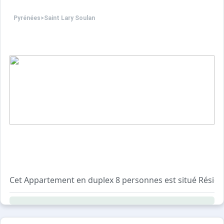
Pyrénées
>
Saint Lary Soulan
Cet Appartement en d
Au 3ème étage avec ascenseur il a une exposition SUD et
Il se compose au premier niveau :