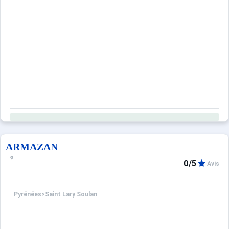
Les partenaires à votre écoute : Altiservice, Sports 2000,
Prestations optionnelles à régler sur place et à réserver 
- MENAGES : 200 €.
- ANIMAUX : 45 €.
- DRAPS : 12 €.
- BOITIER INTERNET : 39 €.
- KIT SERVIETTES : 7 €.
Ce logement est diffusé par un professionnel. Sauf menti
ARMAZAN
Seuls les équipements mentionnés spécifiquement dans c
0/5
Avis
Pyrénées
>
Saint Lary Soulan