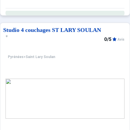
Vous découvrirez les avantages en cliquant sur le lien « P
Studio 4 couchages ST LARY SOULAN
Prestations optionnelles à régler sur place et à réserver 
- MENAGES : 200 €.
0/5
Avis
- DRAPS : 12 €.
- BOITIER INTERNET : 39 €.
Pyrénées
>
Saint Lary Soulan
- KIT SERVIETTES : 7 €.
Ce logement est diffusé par un professionnel. Sauf menti
Seuls les équipements mentionnés spécifiquement dans c