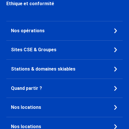
Ethique et conformité
Montsoleil 1750
Location appartement ski Flaine
Forêt 1700
Location appartement ski
Nos opérations
Morillon 1100 Les Esserts
Location appartement ski
Morillon Village
Sites CSE & Groupes
Location appartement ski Saint
François Longchamp
Stations & domaines skiables
Location appartement ski
Valmorel Station
Location appartement ski Doucy
Quand partir ?
Location appartement ski Vaujany
Location appartement ski Oz en
Oisans
Nos locations
Location appartement ski Alpe
d'Huez
Location appartement ski Auris
Nos locations