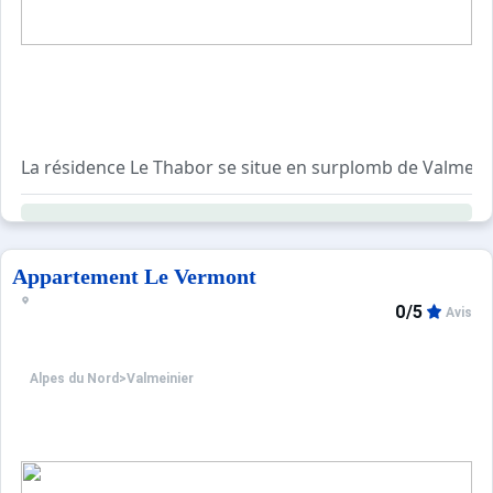
La résidence Le Thabor se situe en surplomb de Valmeinie
Les bâtiments, qui ont su rester fidèle au style régiona
Appartement Le Vermont
0/5
Avis
Alpes du Nord
>
Valmeinier