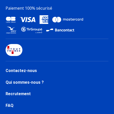
Location appartement ski Les
Paiement 100% sécurisé
Menuires Croisette
Location appartement ski Saint
Martin de Belleville
Location appartement ski Les
Menuires Preyerand
Location appartement ski Les
Menuires Brelin
Location appartement ski Les
Menuires Fontanettes
Location appartement ski Les
Contactez-nous
Carroz d'Araches
Location appartement ski
Qui sommes-nous ?
Samoëns
Location appartement ski Flaine
Recrutement
Forum 1600
Location appartement ski Flaine
FAQ
Le Hameau 1800
Location appartement ski Flaine