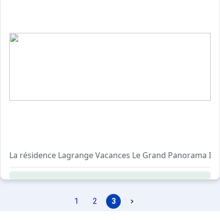
La résidence Lagrange Vacances Le Grand Panorama II 3* e
Cette résidence est composée de 73 appartements avec bal
1
2
3