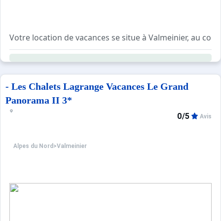
Votre location de vacances se situe à Valmeinier, au co
La résidence se compose de 2 chalets et d'un bâtiment, p
Vous êtes à proximité des commerces et des restaurants
- Les Chalets Lagrange Vacances Le Grand
Panorama II 3*
0/5
Avis
Alpes du Nord
>
Valmeinier