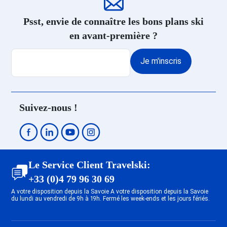
Courchevel 1550
Location appartement ski
Psst, envie de connaître les bons plans ski
Courchevel 1650
en avant-première ?
Location appartement ski Méribel
Altiport 1700
Je m'inscris
Location appartement ski Méribel
Les Allues 1200
Location appartement ski Méribel
Village 1400
Suivez-nous !
Location appartement ski Méribel
Mottaret 1850
Location appartement ski Méribel
Centre 1600
Location appartement ski Les
Le Service Client Travelski:
Menuires Bruyères
+33 (0)4 79 96 30 69
Location appartement ski Les
A votre disposition depuis la Savoie A votre disposition depuis la Savoie
Menuires Reberty 2000
du lundi au vendredi de 9h à 19h. Fermé les week-ends et les jours fériés.
Location appartement ski Les
Menuires Reberty 1850