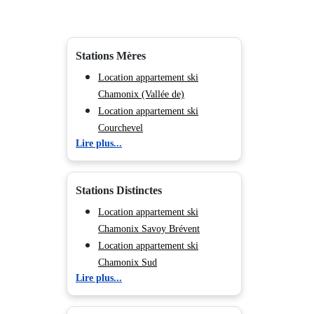
Stations Mères
Location appartement ski
Chamonix (Vallée de)
Location appartement ski
Courchevel
Lire plus...
Location appartement ski Méribel
Location appartement ski Les
Menuires
Stations Distinctes
Location appartement ski Flaine
Location appartement ski
Location appartement ski
Morillon
Chamonix Savoy Brévent
Location appartement ski
Location appartement ski
Valmorel
Chamonix Sud
Lire plus...
Location appartement ski Les
Location appartement ski
Deux Alpes
Chamonix Les Praz
Location appartement ski Les
Location appartement ski