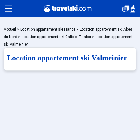
Packages
Accueil
>
Location appartement ski France
>
Location appartement ski Alpes
du Nord
>
Location appartement ski Galibier Thabor
>
Location appartement
ski Valmeinier
Stations
Location appartement ski Valmeinier
Hébergements
Bons plans
Sites CSE & Groupes