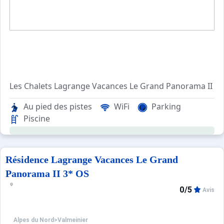
Les Chalets Lagrange Vacances Le Grand Panorama II 3* son
Au pied des pistes
WiFi
Parking
Les 43 chalets accolés ou individuels sont très agréables,
Piscine
Résidence Lagrange Vacances Le Grand
Panorama II 3* OS
0/5
Avis
Alpes du Nord
>
Valmeinier