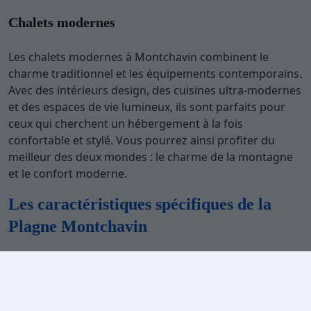
Chalets modernes
Les chalets modernes à Montchavin combinent le
charme traditionnel et les équipements contemporains.
Avec des intérieurs design, des cuisines ultra-modernes
et des espaces de vie lumineux, ils sont parfaits pour
ceux qui cherchent un hébergement à la fois
confortable et stylé. Vous pourrez ainsi profiter du
meilleur des deux mondes : le charme de la montagne
et le confort moderne.
Les caractéristiques spécifiques de la
Plagne Montchavin
Une station familiale
La Plagne Montchavin est connue pour être une station
de ski familiale par excellence. Avec ses nombreuses