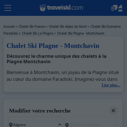
Packages
Accueil
>
Chalet Ski France
>
Chalet Ski Alpes du Nord
>
Chalet Ski Domaine
Paradiski
>
Chalet Ski La Plagne
>
Chalet Ski Plagne - Montchavin
Chalet Ski Plagne - Montchavin
Stations
Découvrez le charme unique des chalets à la
Plagne Montchavin
Hébergements
Bienvenue à Montchavin, un joyau de la Plagne situé
au cœur du domaine Paradiski. Imaginez-vous dans
ce village pittoresque, entouré de montagnes
Lire plus...
Bons plans
enneigées, savourant le confort et l'intimité d'un
chalet authentique. À Montchavin, chaque chalet
vous offre une vue imprenable sur les pistes et un
Sites CSE & Groupes
Modifier votre recherche
accès direct aux remontées mécaniques,
garantissant des vacances d'hiver parfaites. Que
Domaines skiables
vous soyez en quête de moments de détente ou