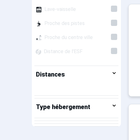
Lave-vaisselle
Proche des pistes
Proche du centre ville
Distance de l'ESF
Distances
Type hébergement