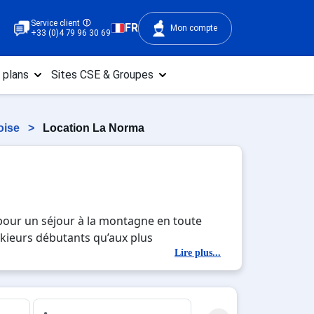
Service client
FR
Mon compte
+33 (0)4 79 96 30 69
 plans
Sites CSE & Groupes
oise
>
Location La Norma
e pour un séjour à la montagne en toute
skieurs débutants qu’aux plus
ile depuis la vallée de la Maurienne. Avec
Lire plus...
u ski en toute tranquillité, en famille