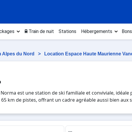
ckages
🚆Train de nuit
Stations
Hébergements
Bons
n Alpes du Nord
>
Location Espace Haute Maurienne Van
a
Norma est une station de ski familiale et conviviale, idéal
 65 km de pistes, offrant un cadre agréable aussi bien aux 
e, elle séduit par son ambiance chaleureuse et son accès fac
nement préservé, La Norma est parfaite pour des vacances a