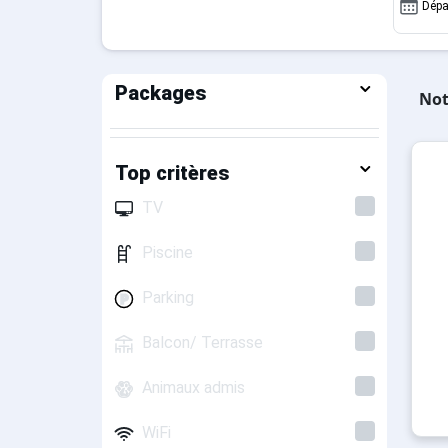
Dépa
Packages
Not
Top critères
TV
Piscine
Parking
Balcon/ Terrasse
Animaux admis
WiFi