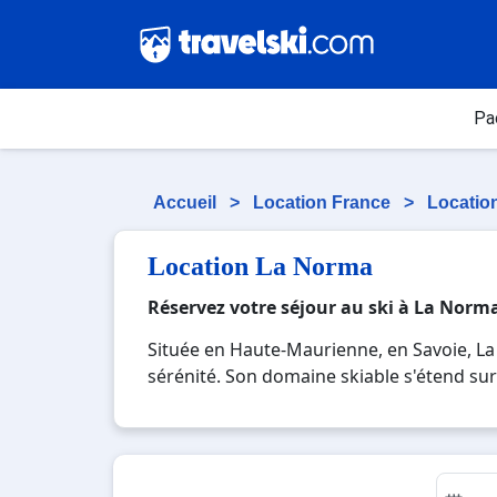
Pa
Accueil
>
Location France
>
Locatio
Location La Norma
Réservez votre séjour au ski à La Norm
Située en Haute-Maurienne, en Savoie, La 
sérénité. Son domaine skiable s'étend sur
expérimentés. Piétonne et à taille humain
son enneigement de qualité et son environ
ou entre amis.