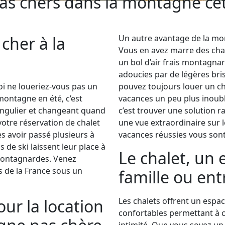
pas chers dans la montagne ce
cher à la
Un autre avantage de la mon
Vous en avez marre des chal
un bol d’air frais montagnar
adoucies par de légères bris
i ne loueriez-vous pas un
pouvez toujours louer un ch
 montagne en été, c’est
vacances un peu plus inoubli
singulier et changeant quand
c’est trouver une solution 
 votre réservation de chalet
une vue extraordinaire sur 
ès avoir passé plusieurs à
vacances réussies vous sont
 de ski laissent leur place à
Le chalet, un
 montagnardes. Venez
 de la France sous un
famille ou ent
ur la location
Les chalets offrent un esp
confortables permettant à c
intimité. Que vous soyez un