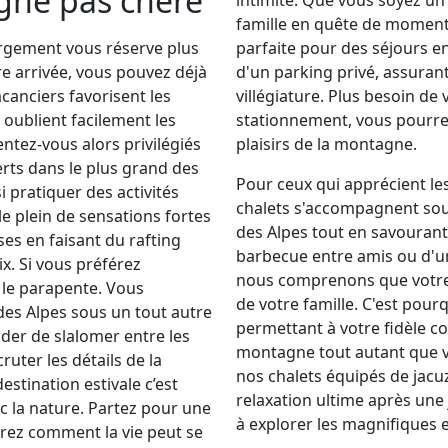
agne pas chère
famille en quête de moment
rgement vous réserve plus
parfaite pour des séjours 
e arrivée, vous pouvez déjà
d'un parking privé, assurant 
acanciers favorisent les
villégiature. Plus besoin de
oublient facilement les
stationnement, vous pourre
tez-vous alors privilégiés
plaisirs de la montagne.
rts dans le plus grand des
Pour ceux qui apprécient le
i pratiquer des activités
chalets s'accompagnent souve
le plein de sensations fortes
des Alpes tout en savourant
ses en faisant du rafting
barbecue entre amis ou d'un
ix. Si vous préférez
nous comprenons que votre 
s le parapente. Vous
de votre famille. C'est pour
es Alpes sous un tout autre
permettant à votre fidèle c
der de slalomer entre les
montagne tout autant que vo
cruter les détails de la
nos chalets équipés de jacuz
stination estivale c’est
relaxation ultime après une 
 la nature. Partez pour une
à explorer les magnifiques e
rez comment la vie peut se