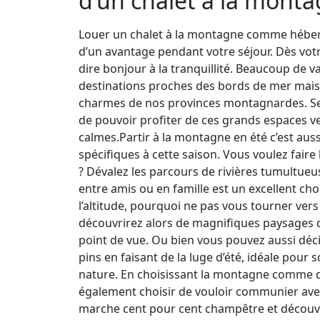
d’un chalet à la mont
Louer un chalet à la montagne comme hébe
d’un avantage pendant votre séjour. Dès votr
dire bonjour à la tranquillité. Beaucoup de v
destinations proches des bords de mer mais 
charmes de nos provinces montagnardes. Sen
de pouvoir profiter de ces grands espaces ve
calmes.Partir à la montagne en été c’est auss
spécifiques à cette saison. Vous voulez faire 
? Dévalez les parcours de rivières tumultueu
entre amis ou en famille est un excellent cho
l’altitude, pourquoi ne pas vous tourner ver
découvrirez alors de magnifiques paysages d
point de vue. Ou bien vous pouvez aussi déci
pins en faisant de la luge d’été, idéale pour s
nature. En choisissant la montagne comme de
également choisir de vouloir communier avec
marche cent pour cent champêtre et découv