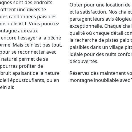
agnes sont des endroits
Opter pour une location de ch
offrent une diversité
et la satisfaction. Nos chale
x, des randonnées paisibles
partagent leurs avis élogie
de ou le VTT. Vous pourrez
exceptionnelle. Chaque chal
ontagne aux eaux
qualité où chaque détail co
u encore t'essayer à la pêche
la recherche de pistes pal
orme !Mais ce n'est pas tout,
paisibles dans un village pi
 pour se reconnecter avec
idéale pour des nuits confo
t naturel permet de se
découvertes.
 pourras profiter de
ruit apaisant de la nature
Réservez dès maintenant vot
oleil époustouflants, ou en
montagne inoubliable avec T
in air.