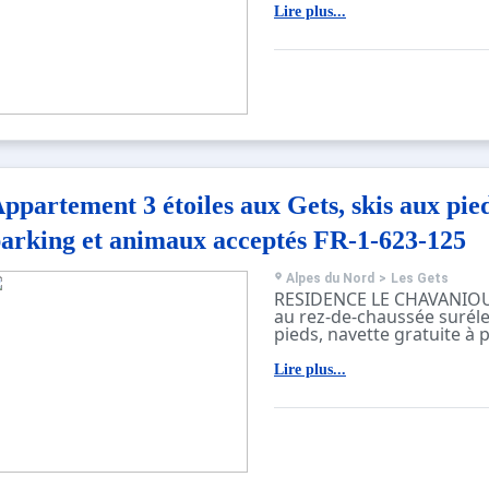
Lire plus...
ppartement 3 étoiles aux Gets, skis aux pied
arking et animaux acceptés FR-1-623-125
Alpes du Nord
>
Les Gets
RESIDENCE LE CHAVANIOU
au rez-de-chaussée suréle
pieds, navette gratuite à 
Ce logement est exposé S
Lire plus...
balcon.
Classement préfectoral : 3
pers
CE LOGEMENT SE COMPOS