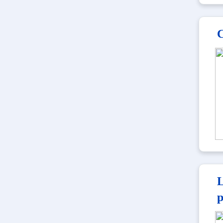
C
L
p