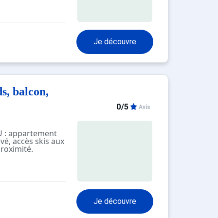
Je découvre
s, balcon,
0/5
Avis
 : appartement
vé, accès skis aux
proximité.
ud-Ouest avec un
 étoiles pour 5
Je découvre
E ::