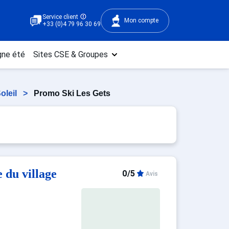
Service client
Mon compte
+33 (0)4 79 96 30 69
ne été
Sites CSE & Groupes
oleil
>
Promo Ski Les Gets
 du village
0/5
Avis