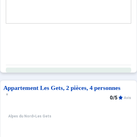
ANNEXES : 1 garage fermé, 1 casier à skis, 1 place de par
SERVICES INCLUS HIVER ET ETE :
Ménage fin de séjour, Linge de maison (draps, taies d'oreil
Location de peignoirs en option. Possibilité de comman
À votre arrivée : Produits d'accueil ménage et SDB. Alèze
Ce logement est diffusé par un professionnel. Sauf menti
Seuls les équipements mentionnés spécifiquement dans c
Appartement Les Gets, 2 pièces, 4 personnes
0/5
Avis
Alpes du Nord
>
Les Gets