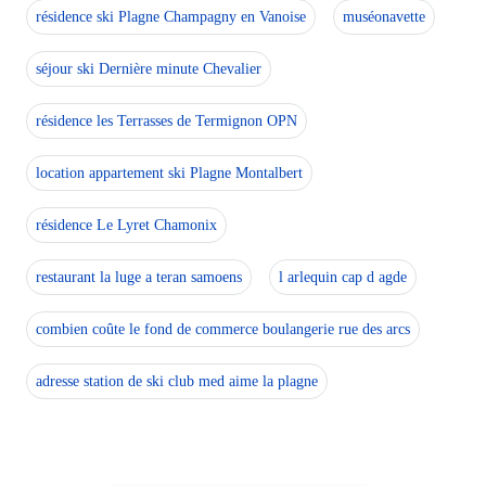
résidence ski Plagne Champagny en Vanoise
muséonavette
EQUIPEMENTS : Chauffage electrique, réfrigérateur, four, p
séjour ski Dernière minute Chevalier
A NOTER : acces par escalier exterieur
résidence les Terrasses de Termignon OPN
ANNEXES : 1 garage privatif
location appartement ski Plagne Montalbert
SERVICES INCLUS HIVER/ETE :
Ménage fin de séjour
résidence Le Lyret Chamonix
En option, sur demande : Linge de maison (draps, taies d'o
À votre arrivée : Produits d'accueil ménage et SDB. Alèze
restaurant la luge a teran samoens
l arlequin cap d agde
Prestations optionnelles à régler sur place et à réserver 
Lit bébé : 30.0 €.
combien coûte le fond de commerce boulangerie rue des arcs
Chaise bébé : 20.0 €.
Kit lit double+ 2 kit de 2 serviettes : 45.0 €.
adresse station de ski club med aime la plagne
Tapis de bain : 8.0 €.
Torchons : 8.0 €.
Panier p'tit dej' 12 personnes : 135.0 €.