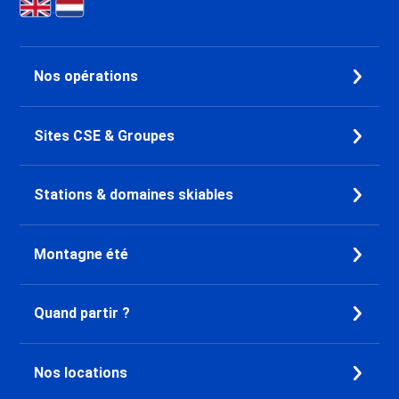
Promo Ski Les Menuires
Croisette
Promo Ski Les Menuires Brelin
Nos opérations
Promo Ski Les Menuires
Preyerand
Promo Ski Les Menuires Reberty
Sites CSE & Groupes
2000
Promo Ski Courchevel 1850
Promo Ski Courchevel 1650
Stations & domaines skiables
Promo Ski Courchevel 1550
Promo Ski Alpe d'Huez
Promo Ski Oz en Oisans
Montagne été
Promo Ski Auris en Oisans
Promo Ski Vaujany
Quand partir ?
Promo Ski Pralognan la Vanoise
Promo Ski Bourg Saint Maurice
Promo Ski Plagne - Les Coches
Nos locations
Promo Ski Plagne - Belle Plagne