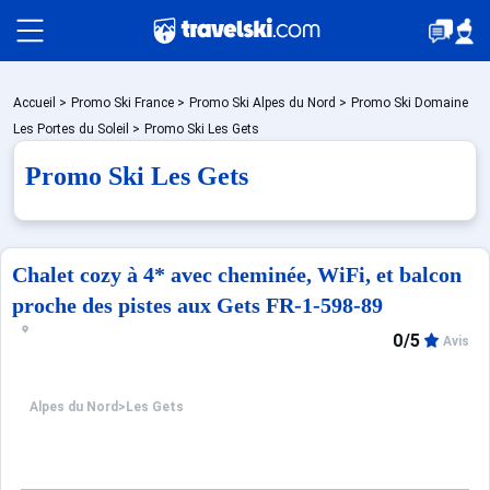
Packages
Accueil
>
Promo Ski France
>
Promo Ski Alpes du Nord
>
Promo Ski Domaine
Les Portes du Soleil
>
Promo Ski Les Gets
Promo Ski Les Gets
Stations
Hébergements
Chalet cozy à 4* avec cheminée, WiFi, et balcon
proche des pistes aux Gets FR-1-598-89
0/5
Bons plans
Avis
Alpes du Nord
>
Les Gets
Montagne été