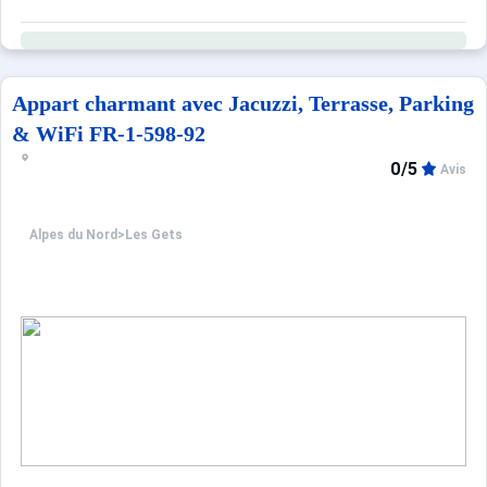
MENAGE DE FIN DE SEJOUR INCLUS (uniquement l'hiver)
ANIMAUX REFUSES / NON FUMEUR
Appart charmant avec Jacuzzi, Terrasse, Parking
& WiFi FR-1-598-92
Ce logement est diffusé par un professionnel. Sauf menti
Seuls les équipements mentionnés spécifiquement dans c
0/5
Avis
Alpes du Nord
>
Les Gets