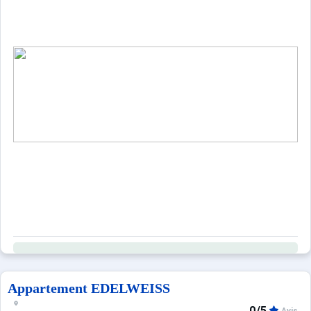
- 1 chaufferie
Au premier étage :
- 1 entrée avec WC indépendant et lave main
- 1 espace salon avec cheminée (bois inclus), ouvert sur u
- 1 espace repas donnant sur le balcon exposé ouest, ave
- 1 terrasse exposée Sud-Est équipée de mobilier de jard
Au 2ème étage :
- 2 chambres doubles (lits de 160cm x 200cm) en suite a
- 1 chambre double équipée d'une TV connectée, d'un l
- 1 chambre double équipée d'une TV connectée, d'un l
- 1 salle d'eau commune aux deux dernières chambres é
- 1 WC indépendant.
EQUIPEMENTS : Chauffage au sol (pompe à chaleur), cheminé
ANNEXES : 2 garages, places de parking extérieures, 2 cas
Appartement EDELWEISS
0/5