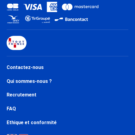
Promo Ski Val Thorens
Promo Ski Orelle - Val Thorens
Promo Ski La Tania
Promo Ski Brides les Bains
Promo Ski Méribel Centre 1600
Promo Ski Méribel Mottaret
1850
Promo Ski Méribel Village 1400
Promo Ski Méribel Altiport 1700
Contactez-nous
Promo Ski Méribel Les Allues
1200
Qui sommes-nous ?
Promo Ski Les Menuires Reberty
1850
Recrutement
Promo Ski Les Menuires
Bruyères
FAQ
Promo Ski Les Menuires
Fontanettes
Ethique et conformité
Promo Ski Saint Martin de
Belleville