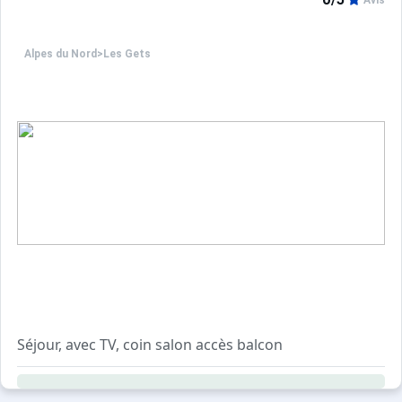
SERVICES INCLUS HIVER ET ETE :
Avis
Ménage fin de séjour, Linge de maison (draps, taies d'oreil
Alpes du Nord
>
Les Gets
SERVICES OPTIONNELS :
Location de peignoir & prestations ménage et linge sup
Retrouvez tous nos services disponibles dans l'onglet Lo
À votre arrivée : Produits d'accueil ménage et SDB. Anim
Ce logement est diffusé par un professionnel. Sauf menti
Seuls les équipements mentionnés spécifiquement dans c
Séjour, avec TV, coin salon accès balcon
Cuisine équipée ouverte sur le salon / séjour
Chambre 1 : 1 lit 2 personne (140x190)