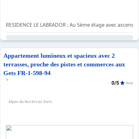
RESIDENCE LE LABRADOR : Au 5ème étage avec ascenseur,
Vous pourrez profiter de ce logement exposé Sud-Ouest a
CE LOGEMENT SE COMPOSE :
Appartement lumineux et spacieux avec 2
Une surface de 43m² - 4 couchages - 1 chambre :
terrasses, proche des pistes et commerces aux
- Salon séjour avec un canapé lit (140cm), donnant accès 
Gets FR-1-598-94
- Cuisine équipée
0/5
- Salle de bain avec baignoire
Avis
- Chambre double avec un lit en 160x200cm, accès sur le
- WC indépendant
Alpes du Nord
>
Les Gets
POUR VOTRE CONFORT :
TV, plaque induction, lave-vaisselle, bouilloire, cafetière 
Places de parking extérieure non nominative. Casier à sk