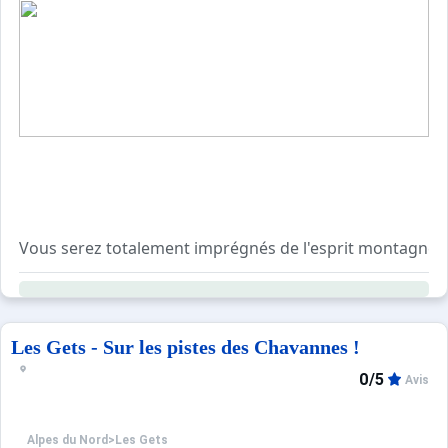
Sites CSE & Groupes
Vous serez totalement imprégnés de l'esprit montagne da
Un esprit cosy y règne, accentué par le choix des matér
DESCRIPTION :
Au rez de chaussée :
Les Gets - Sur les pistes des Chavannes !
- 2 garages indépendants
0/5
Avis
- 1 local à vélo commun au chalet voisin
- 1 hall
- 1 local équipé d'une machine à laver et d'un sèche linge
Alpes du Nord
>
Les Gets