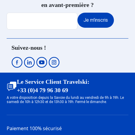
Promo Ski Les Deux Alpes
en avant-première ?
Centre
Promo Ski Les Deux Alpes
Je m'inscris
Venosc
Promo Ski Les Deux Alpes 1800
Promo Ski Les Deux Alpes Soleil
Promo Ski Les Deux Alpes
Suivez-nous !
Mont-de-Lans
Promo Ski Megève
Promo Ski Saint Gervais Mont-
Blanc
Promo Ski Combloux
Le Service Client Travelski:
Promo Ski Valmeinier
+33 (0)4 79 96 30 69
Promo Ski Valloire
A votre disposition depuis la Savoie du lundi au vendredi de 9h à 19h. Le
samedi de 10h à 12h30 et de 13h30 à 19h. Fermé le dimanche.
Promo Ski La Rosière
Promo Ski Albiez Montrond
Promo Ski Saint François
Longchamp
Paiement 100% sécurisé
Promo Ski Doucy